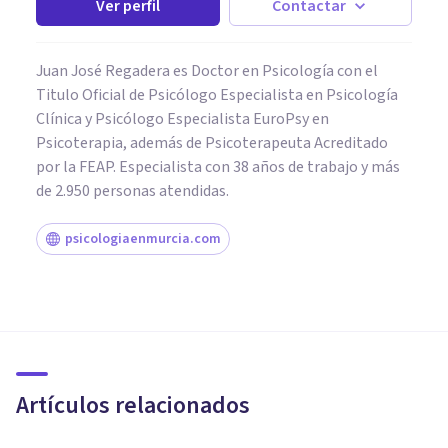
Ver perfil
Contactar
Juan José Regadera es Doctor en Psicología con el
Titulo Oficial de Psicólogo Especialista en Psicología
Clínica y Psicólogo Especialista EuroPsy en
Psicoterapia, además de Psicoterapeuta Acreditado
por la FEAP. Especialista con 38 años de trabajo y más
de 2.950 personas atendidas.
psicologiaenmurcia.com
PSICOLOGÍA CLÍNICA
​Intolerancia a la frustración: 5
trucos y estrategias para
combatirla
Artículos relacionados
Anna Garriga