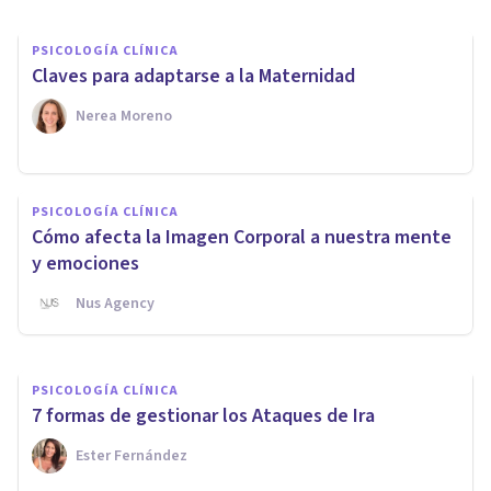
PSICOLOGÍA CLÍNICA
Claves para adaptarse a la Maternidad
Nerea Moreno
PSICOLOGÍA CLÍNICA
PSICOLOGÍA CLÍNICA
Cómo lidiar con las emociones
Cómo afecta la Imagen Corporal a nuestra mente
del Inicio de Año
y emociones
Nus Agency
Interven
PSICOLOGÍA CLÍNICA
7 formas de gestionar los Ataques de Ira
Ester Fernández