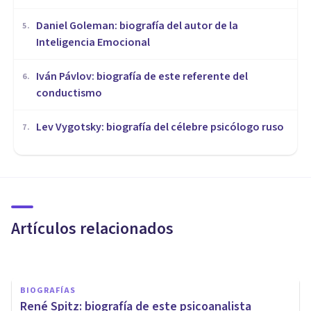
Daniel Goleman: biografía del autor de la
5
.
Inteligencia Emocional
Iván Pávlov: biografía de este referente del
6
.
conductismo
Lev Vygotsky: biografía del célebre psicólogo ruso
7
.
BIOGRAFÍAS
Margaret Mahler: biografía de
esta psicoanalista
Artículos relacionados
Oscar Castillero Mimenza
BIOGRAFÍAS
René Spitz: biografía de este psicoanalista