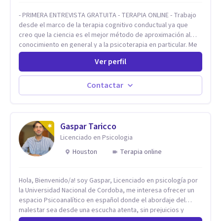
- PRIMERA ENTREVISTA GRATUITA - TERAPIA ONLINE - Trabajo
desde el marco de la terapia cognitivo conductual ya que
creo que la ciencia es el mejor método de aproximación al
conocimiento en general y a la psicoterapia en particular. Me
interesan los procesos de cambio conductual por los que una
Ver perfil
persona pueda alcanzar sus objetivos, transitando,
aceptando y modificando sus patrones cognitivos y
emocionales. Abordo patologías específicas como trastornos
Contactar
de ansiedad y del ánimo, y también crisis vitales y procesos
de crecimiento personal.
Gaspar Taricco
Licenciado en Psicologia
Houston
Terapia online
Hola, Bienvenido/a! soy Gaspar, Licenciado en psicología por
la Universidad Nacional de Cordoba, me interesa ofrecer un
espacio Psicoanalítico en español donde el abordaje del
malestar sea desde una escucha atenta, sin prejuicios y
rescatando lo singular de cada caso, sin caer en etiquetas.