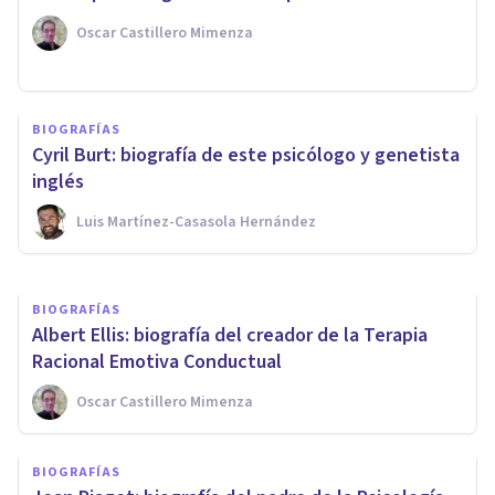
Oscar Castillero Mimenza
BIOGRAFÍAS
Gordon Allport: biografía de
BIOGRAFÍAS
este psicólogo de la
Cyril Burt: biografía de este psicólogo y genetista
personalidad
inglés
Luis Martínez-Casasola Hernández
Nahum Montagud Rubio
BIOGRAFÍAS
Albert Ellis: biografía del creador de la Terapia
Racional Emotiva Conductual
Oscar Castillero Mimenza
BIOGRAFÍAS