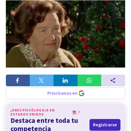
Priorízanos en
¿ERES PSICÓLOGO/A EN
?
ESTADOS UNIDOS
Destaca entre toda tu
Registrarse
competencia