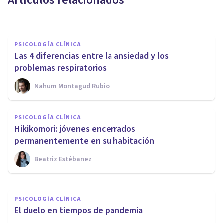
Artículos relacionados
María José Rosas Carmona
PSICOLOGÍA CLÍNICA
Las 4 diferencias entre la ansiedad y los
problemas respiratorios
Nahum Montagud Rubio
PSICOLOGÍA CLÍNICA
PSICOLOGÍA CLÍNICA
¿Qué es la salud mental y cómo
Hikikomori: jóvenes encerrados
podemos cuidarla?
permanentemente en su habitación
Beatriz Estébanez
Therapyside
PSICOLOGÍA CLÍNICA
El duelo en tiempos de pandemia