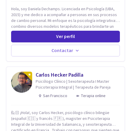
Hola, soy Daniela Dechamps. Licenciada en Psicología (UBA,
2015) y me dedico a acompañar a personas en sus procesos
de cambio personal. Mi enfoque es la psicología integrativa:
combino diversos modelos terapéuticos para brindarte un
espacio humano, seguro y libre de juicios, donde construimos
Ver perfil
juntas las herramientas prácticas que necesitas para tu
bienestar en el día a día. Aunque mi formación inicial es en
Terapia Cognitiva, he incorporado enfoques como el
Contactar
Mindfulness y la Terapia de Aceptación y Compromiso (ACT),
adaptando el tratamiento a tus necesidades particulares. Mi
trayectoria es internacional (Argentina, Estados Unidos,
Europa y Asia). Además, colaboré como psicóloga en
Carlos Hecker Padilla
Televisión Canaria, conectando con la realidad de las islas.
Psicólogo Clínico | Sexoterapeuta I Master
Mis servicios son 100% online y accesibles. Si buscas un
Psicoterapia Integral | Terapeuta de Pareja
espacio de escucha profesional y orientado a resultados,
San Francisco
Terapia online
empecemos.
🙋🏻 ¡Hola!, soy Carlos Hecker, psicólogo clínico bilingüe
(español 🇪🇸 y francés 🇫🇷 ), magister en Psicoterapia
Integral de la Universidad de Salamanca, y sexoterapeuta
certificado en Francia. Trabajo con personas que sienten que