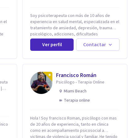
Soy psicoterapeuta con más de 10 años de
n el
experiencia en salud mental, especializada en el
tratamiento de ansiedad, depresión, trauma
te
psicológico, adicciones, dificultades
y
identitarias y efectos de experiencias
Ver perfil
Contactar
tirán
tempranas adversas. Ofrezco un espacio
terapéutico seguro, confidencial y
profundamente humano, donde el dolor
emocional puede transformarse en
autoconocimiento, regulación emocional y
Francisco Román
do de
bienestar. Trabajo desde un enfoque
peuta
Psicólogo - Terapia Online
rma
integrativo que combina psicoanálisis, terapia
 |
somática y de trauma, psicología corporal,
Miami Beach
ento,
Mentalization Based Therapy (MBT),
Terapia online
hipnoterapia y respiración neurodinámica,
integrando actualmente la Psicología Analítica
s.
Junguiana. Mi abordaje también incorpora
Hola ! Soy francisco Roman, psicólogo con mas
án
perspectivas interculturales, ecopsicología y el
ínico
de 20 años de experiencia, tanto en clinica
ldía o
trabajo simbólico con el inconsciente,
como en acompañamiento psicosocial a
que
entendiendo que cada proceso terapéutico es
victimas de violencia social y familiar. He tenido