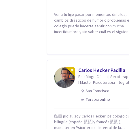
Ver a tu hijo pasar por momentos difíciles,
cambios drásticos de humor o problemas e
colegio puede hacerte sentir con mucha
incertidumbre y sin saber cuál es el siguien
paso. Aquí encontrarás un espacio seguro 
cálido donde tanto tú como tus hijos se sen
realmente escuchados, comprendidos y
apoyados para recuperar la tranquilidad en
casa. Me especializo en guiar a familias a través
de herramientas prácticas y dinámicas
Carlos Hecker Padilla
adaptadas a la edad de cada menor, dejan
Psicólogo Clínico | Sexotera
lado las etiquetas y los tecnicismos. Mi fo
I Master Psicoterapia Integral
de trabajar se centra en entender las
Terapeuta de Pareja
emociones que hay detrás del comportami
San Francisco
ayudándoles a desarrollar la confianza
Terapia online
necesaria para superar sus retos y
fortaleciendo la comunicación entre ustede
Acompaño a niños y adolescentes que est
🙋🏻 ¡Hola!, soy Carlos Hecker, psicólogo cl
lidiando con la ansiedad, la timidez, la rebe
bilingüe (español 🇪🇸 y francés 🇫🇷 ),
dificultades escolares, así como a padres 
magister en Psicoterapia Integral de la