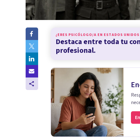
¿ERES PSICÓLOGO/A EN
ESTADOS UNIDOS
Destaca entre toda tu c
profesional.
En
Resp
nece
En