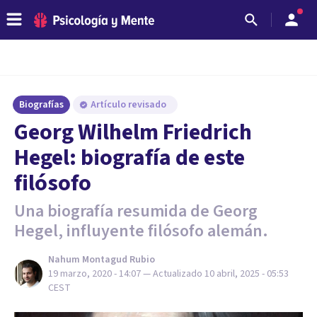
Biografías
Artículo revisado
Georg Wilhelm Friedrich
Hegel: biografía de este
filósofo
Una biografía resumida de Georg
Hegel, influyente filósofo alemán.
Nahum Montagud Rubio
19 marzo, 2020 - 14:07
— Actualizado
10 abril, 2025 - 05:53
CEST