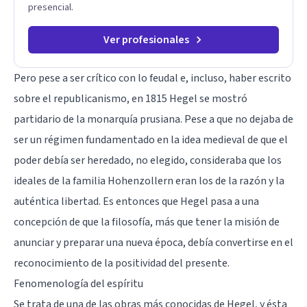
presencial.
agenda tu sesión y empecemos a trabajar juntos.
Ver profesionales
Pero pese a ser crítico con lo feudal e, incluso, haber escrito
sobre el republicanismo, en 1815 Hegel se mostró
partidario de la monarquía prusiana. Pese a que no dejaba de
ser un régimen fundamentado en la idea medieval de que el
poder debía ser heredado, no elegido, consideraba que los
ideales de la familia Hohenzollern eran los de la razón y la
auténtica libertad. Es entonces que Hegel pasa a una
concepción de que la filosofía, más que tener la misión de
anunciar y preparar una nueva época, debía convertirse en el
reconocimiento de la positividad del presente.
Fenomenología del espíritu
Se trata de una de las obras más conocidas de Hegel, y ésta