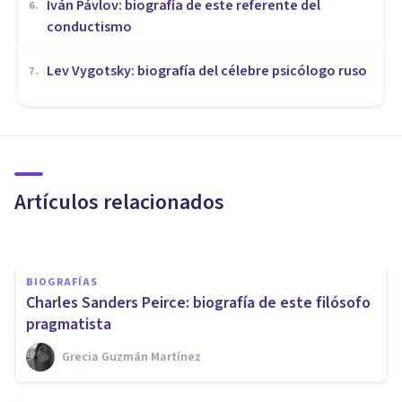
Iván Pávlov: biografía de este referente del
6
.
conductismo
Lev Vygotsky: biografía del célebre psicólogo ruso
7
.
BIOGRAFÍAS
Michel Foucault: biografía y
aportes de este pensador
francés
Artículos relacionados
Isabel Rovira Salvador
BIOGRAFÍAS
Charles Sanders Peirce: biografía de este filósofo
pragmatista
Grecia Guzmán Martínez
BIOGRAFÍAS