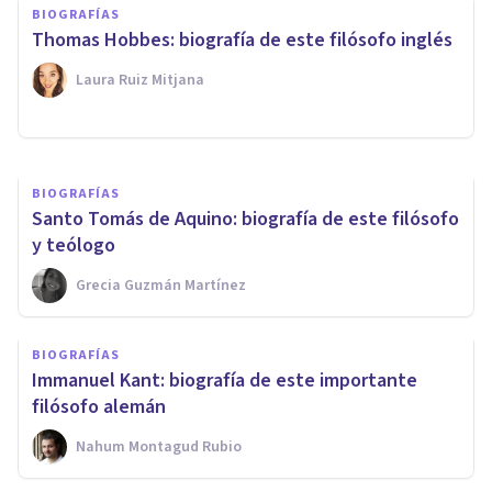
BIOGRAFÍAS
Jaegwon Kim: biografía de
Thomas Hobbes: biografía de este filósofo inglés
este filósofo de la mente
Laura Ruiz Mitjana
Laura Ruiz Mitjana
BIOGRAFÍAS
Santo Tomás de Aquino: biografía de este filósofo
y teólogo
Grecia Guzmán Martínez
BIOGRAFÍAS
Immanuel Kant: biografía de este importante
filósofo alemán
Nahum Montagud Rubio