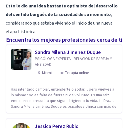
Esto le dio una idea bastante optimista del desarrollo
del sentido burgués de la sociedad de su momento
,
considerando que estaba viviendo el inicio de una nueva
etapa histórica.
Encuentra los mejores profesionales cerca de ti
Sandra Milena Jimenez Duque
PSICÓLOGA EXPERTA - RELACION DE PAREJA Y
ANSIEDAD
Miami
Terapia online
Has intentado cambiar, entenderte o soltar… pero vuelves a
lo mismo? No es falta de fuerza ni de voluntad. Es una raíz
emocional no resuelta que sigue dirigiendo tu vida. La Dra.
Sandra Milena Jiménez Duque es psicóloga clínica con más de
10 años de experiencia, reconocida como una de las
profesionales más destacadas en el abordaje profundo de la
ansiedad, la baja autoestima, la dependencia emocional y los
Jessica Perez Rubio