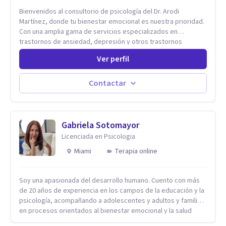
Bienvenidos al consultorio de psicología del Dr. Arodi
Martínez, donde tu bienestar emocional es nuestra prioridad.
Con una amplia gama de servicios especializados en
trastornos de ansiedad, depresión y otros trastornos
emocionales, estamos dedicados a ofrecerte el mejor
Ver perfil
tratamiento para mejorar tu salud mental. En nuestro
consultorio, ofrecemos una variedad de terapias y
tratamientos diseñados para satisfacer tus necesidades
Contactar
específicas: Terapia para Trastornos de Ansiedad y
Depresión: Somos expertos en el tratamiento de la ansiedad
y la depresión, utilizando enfoques basados en evidencia
para ayudarte a recuperar tu bienestar emocional. Terapia
Gabriela Sotomayor
Individual, de Pareja y Familiar: Trabajamos contigo y tus
Licenciada en Psicologia
seres queridos para fortalecer las relaciones y mejorar la
Miami
Terapia online
dinámica familiar. Evaluaciones Psicológicas y Terapias
Especializadas: Terapia cognitivo-conductual Terapia de
apoyo Terapia psicodinámica Terapia enfocada en la solución
Soy una apasionada del desarrollo humano. Cuento con más
Terapia de exposición Terapia de juego para niños
de 20 años de experiencia en los campos de la educación y la
Tratamiento de Traumas y Trastornos de Estrés
psicología, acompañando a adolescentes y adultos y familias
Postraumático: Ofrecemos apoyo psicológico para ayudarte
en procesos orientados al bienestar emocional y la salud
a superar experiencias traumáticas y mejorar tu calidad de
mental. Mi visión es contribuir, a través de mi trabajo, a que
vida. Tratamiento de Adicciones.