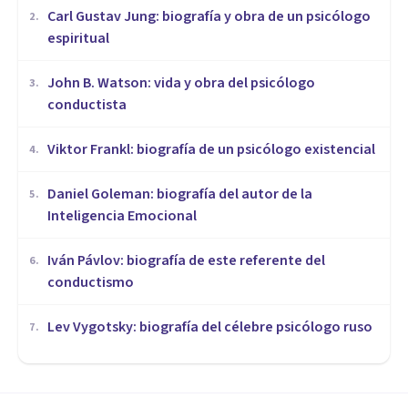
​Carl Gustav Jung: biografía y obra de un psicólogo
2
.
espiritual
John B. Watson: vida y obra del psicólogo
3
.
conductista
Viktor Frankl: biografía de un psicólogo existencial
4
.
Daniel Goleman: biografía del autor de la
5
.
Inteligencia Emocional
Iván Pávlov: biografía de este referente del
6
.
conductismo
Lev Vygotsky: biografía del célebre psicólogo ruso
7
.
BIOGRAFÍAS
Michel Foucault: biografía y
aportes de este pensador