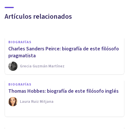
francés
Artículos relacionados
Isabel Rovira Salvador
BIOGRAFÍAS
Charles Sanders Peirce: biografía de este filósofo
pragmatista
Grecia Guzmán Martínez
BIOGRAFÍAS
Georg Wilhelm Friedrich
BIOGRAFÍAS
Hegel: biografía de este
Thomas Hobbes: biografía de este filósofo inglés
filósofo
Laura Ruiz Mitjana
Nahum Montagud Rubio