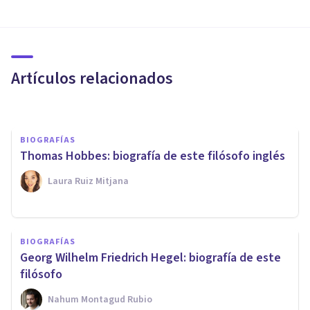
Michel Foucault: biografía y
aportes de este pensador
francés
Artículos relacionados
Isabel Rovira Salvador
BIOGRAFÍAS
Thomas Hobbes: biografía de este filósofo inglés
Laura Ruiz Mitjana
BIOGRAFÍAS
BIOGRAFÍAS
Jaegwon Kim: biografía de
Georg Wilhelm Friedrich Hegel: biografía de este
este filósofo de la mente
filósofo
Nahum Montagud Rubio
Laura Ruiz Mitjana