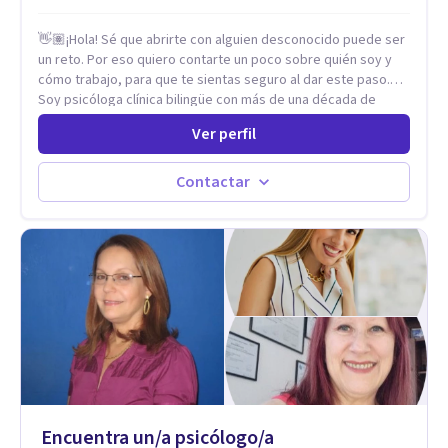
👋🏽¡Hola! Sé que abrirte con alguien desconocido puede ser
un reto. Por eso quiero contarte un poco sobre quién soy y
cómo trabajo, para que te sientas seguro al dar este paso.
Soy psicóloga clínica bilingüe con más de una década de
experiencia. He dictado conferencias, escrito artículos y
Ver perfil
ejercido como profesora universitaria. Un dato curioso: he
vivido en varios países y conozco de primera mano lo que
significa ser migrante, adaptarse a los cambios y empezar de
Contactar
nuevo.
Encuentra un/a psicólogo/a