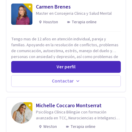
Carmen Brenes
Master en Consejeria Clinica y Salud Mental
Houston
Terapia online
Tengo mas de 12 años en atención individual, pareja y
familias. Apoyando en la resolución de conflictos, problemas
de comunicación, autoestima, estrés, manejo del duelo y
personas con ansiedad y depresión, así como problemas de
conducta y comportamiento. Desarrollo de personas
Ver perfil
maximizando su potencial y elevando su desempeño.
Estableciendo metas a corto y largo plazo, es vital para la
vida de cada uno tener su propia vision.
Contactar
Michelle Coccaro Montserrat
Psicóloga Clínica Bilingüe con formación
avanzada en TCC, Neurociencias e Inteligencia
Emocional.
Weston
Terapia online