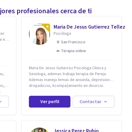
ores profesionales cerca de ti
Maria De Jesus Gutierrez Tellez
ter
Psicóloga
a en
San Francisco
Terapia online
Maria De Jesus Gutierrez Psicologa Clinica y
Sexologa, ademas trabaja terapia de Pareja.
Ademas maneja temas de ansieda, depresion,
es,
drogadiccio, Acompa{amiento en divorcio.
s
Maneja enfoque Cognitivo Conductual. Con 20
demás
años de experiencia, constantemente
Ver perfil
Contactar
capacitandose en las diferntes areas de la
Salud Mental.
,
Jessica Perez Rubio