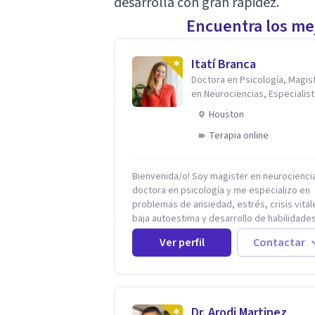
desarrolla con gran rapidez.
Encuentra los mej
Itatí Branca
Doctora en Psicología, Magis
en Neurociencias, Especialist
ansiedad y mindfulness
Houston
Terapia online
Bienvenida/o! Soy magister en neurociencias,
doctora en psicología y me especializo en
problemas de ansiedad, estrés, crisis vital
baja autoestima y desarrollo de habilidade
para el bienestar emocional (acompaño a
Ver perfil
Contactar
problemáticas como la desregulación
emocional, tendencias perfeccionistas,
liderazgo, problemas de sueño, depresión
entre otras).
Dr. Arodi Martinez