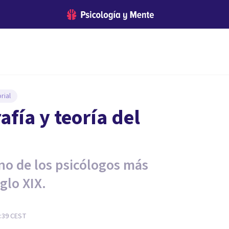
rial
afía y teoría del
uno de los psicólogos más
iglo XIX.
0:39
CEST