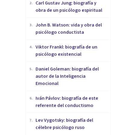
​Carl Gustav Jung: biografía y
2
.
obra de un psicólogo espiritual
John B. Watson: vida y obra del
3
.
psicólogo conductista
Viktor Frankl: biografía de un
4
.
psicólogo existencial
Daniel Goleman: biografía del
5
.
autor de la Inteligencia
Emocional
Iván Pávlov: biografía de este
6
.
referente del conductismo
Lev Vygotsky: biografía del
7
.
célebre psicólogo ruso