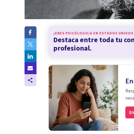
¿ERES PSICÓLOGO/A EN
ESTADOS UNIDOS
Destaca entre toda tu c
profesional.
En
Resp
nece
En