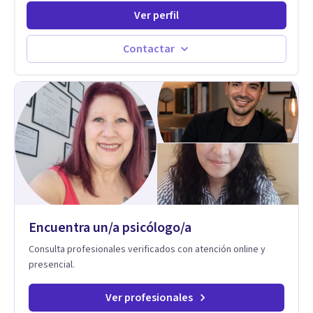
prácticas que mejoran la forma en que las personas viven,
Ver perfil
aman, lideran y se comunican. Con más de 20 años de
experiencia, acompaña a personas, parejas y líderes en
procesos de desarrollo personal y profesional. Su trabajo se
Contactar
centra en la regulación emocional, las relaciones de pareja, la
comunicación efectiva y el liderazgo consciente. Su
metodología combina psicología contemporánea,
neurociencias y estrategias de cambio basadas en evidencia
para fortalecer la autoestima, desarrollar habilidades
socioemocionales y promover cambios sostenibles. Como
divulgador científico, acerca la psicología y las neurociencias
a la vida cotidiana mediante contenidos claros, rigurosos y
aplicables, con el propósito de impulsar un bienestar integral.
Encuentra un/a psicólogo/a
Consulta profesionales verificados con atención online y
presencial.
Ver profesionales