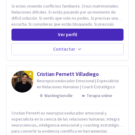
Si estas viviendo conflictos familiares. Crisis matrimoniales.
Relaciones dificiles. Si estás pasando por un momento de
difícil solución. Si sentís que solo no podes. Si precisas una
escucha. Si consideras que estás bloqueado. Si precisás
comprensión. Si no logras definir proyectos, objetivos,
Ver perfil
sueños, deseos. Si pensás que lo que te pasa no es tan
grave, pero podría ayudar. Si estás en adicciones y tu
intención es hacer algo con lo que te está pasando. No dudes
Contactar
en comunicarte a fin de comenzar a resolver la situación que
está generando esa angustia.
Cristian Pernett Villadiego
Neuropsicoeducador Emocional | Especialista
en Relaciones Humanas | Coach Estratégico
Washingtonville
Terapia online
Cristian Pernett es neuropsicoeducador emocional y
especialista en la ciencia de las relaciones humanas. Integra
neurociencias, inteligencia emocional y coaching estratégico
para convertir la evidencia científica en herramientas