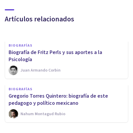
influyente antropólogo
estadounidense
Artículos relacionados
Grecia Guzmán Martínez
BIOGRAFÍAS
​Biografía de Fritz Perls y sus aportes a la
Psicología
Juan Armando Corbin
BIOGRAFÍAS
Aristóteles: biografía de uno
BIOGRAFÍAS
de los referentes de la filosofía
Gregorio Torres Quintero: biografía de este
griega
pedagogo y político mexicano
Nahum Montagud Rubio
Luis Martínez-Casasola Hernández