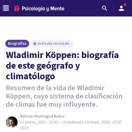
Biografías
Artículo revisado
Wladimir Köppen: biografía
de este geógrafo y
climatólogo
Resumen de la vida de Wladimir
Köppen, cuyo sistema de clasificación
de climas fue muy influyente.
Nahum Montagud Rubio
13 enero, 2021 - 15:43
— Actualizado
14 mayo, 2026 - 07:47
CEST