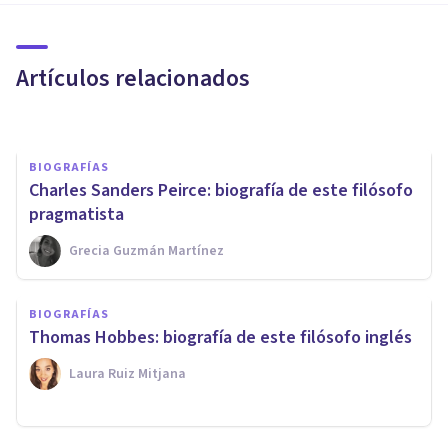
aportes de este pensador
francés
Artículos relacionados
Isabel Rovira Salvador
BIOGRAFÍAS
Charles Sanders Peirce: biografía de este filósofo
pragmatista
Grecia Guzmán Martínez
BIOGRAFÍAS
Georg Wilhelm Friedrich
BIOGRAFÍAS
Hegel: biografía de este
Thomas Hobbes: biografía de este filósofo inglés
filósofo
Laura Ruiz Mitjana
Nahum Montagud Rubio