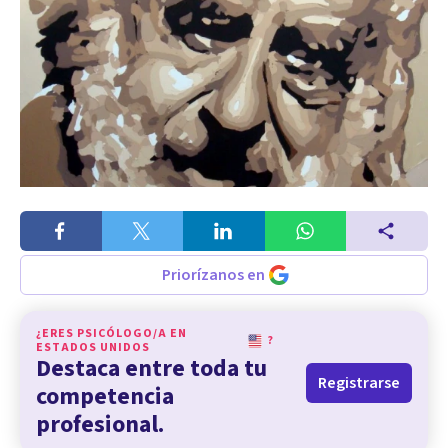
Priorízanos en
¿ERES PSICÓLOGO/A EN
?
ESTADOS UNIDOS
Destaca entre toda tu
Registrarse
competencia
profesional.