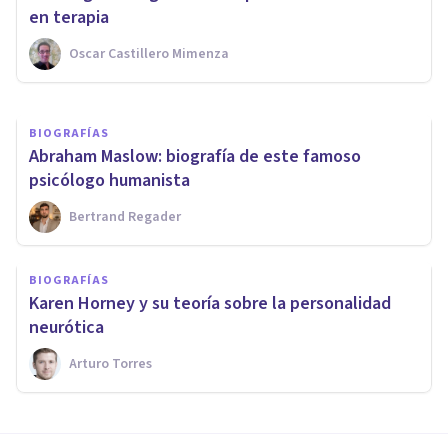
familiar
en terapia
Oscar Castillero Mimenza
Grecia Guzmán Martínez
BIOGRAFÍAS
Abraham Maslow: biografía de este famoso
psicólogo humanista
Bertrand Regader
BIOGRAFÍAS
Karen Horney y su teoría sobre la personalidad
neurótica
Arturo Torres