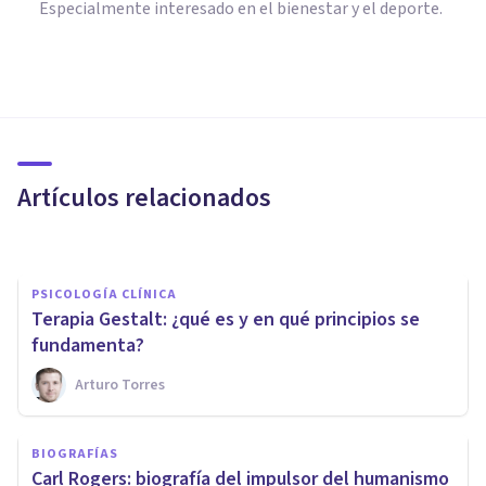
Especialmente interesado en el bienestar y el deporte.
PSICOLOGÍA CLÍNICA
La proyección: cuando
criticamos a los demás,
hablamos de nosotros
Artículos relacionados
Sandra Barroso Expósito
PSICOLOGÍA CLÍNICA
Terapia Gestalt: ¿qué es y en qué principios se
fundamenta?
Arturo Torres
BIOGRAFÍAS
Virginia Satir: biografía de
BIOGRAFÍAS
esta pionera de la terapia
Carl Rogers: biografía del impulsor del humanismo