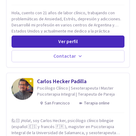
Hola, cuento con 21 años de labor clínico, trabajando con
problemáticas de Ansiedad, Estrés, depresión y adicciones.
Desarrollé mi profesión en varios centros de Argentina y
Estados Unidos y actualmente me dedico a la práctica
privada. Utilizo terapias cognitivas conductuales basadas en
Ver perfil
evidencia científica con comprobados resultados. Los
objetivos terapéuticos están centrados en brindar
herramientas concretas para el cambio, que permitan
Contactar
desarrollar nuevas habilidades y estrategias basadas en la
salud y calidad de vida.
Carlos Hecker Padilla
Psicólogo Clínico | Sexoterapeuta I Master
Psicoterapia Integral | Terapeuta de Pareja
San Francisco
Terapia online
🙋🏻 ¡Hola!, soy Carlos Hecker, psicólogo clínico bilingüe
(español 🇪🇸 y francés 🇫🇷 ), magister en Psicoterapia
Integral de la Universidad de Salamanca, y sexoterapeuta