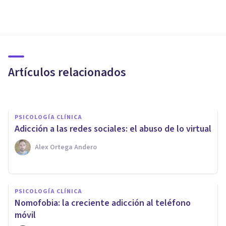
PSICOLOGÍA CLÍNICA
Adicción al Móvil: 3 síntomas
de que estás enganchado
Artículos relacionados
Bertrand Regader
PSICOLOGÍA CLÍNICA
Adicción a las redes sociales: el abuso de lo virtual
Alex Ortega Andero
PSICOLOGÍA CLÍNICA
PSICOLOGÍA CLÍNICA
Cuando Internet se convierte
​Nomofobia: la creciente adicción al teléfono
en un problema
móvil