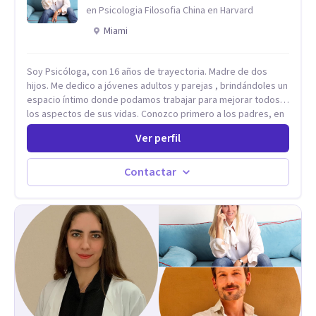
sostener tu experiencia interna con mayor flexibilidad, sin
en Psicologia Filosofia China en Harvard
tener que luchar constantemente contigo. Integro también
Miami
herramientas como mindfulness, escritura terapéutica y
recursos creativos, que permiten acceder a niveles más
profundos de la experiencia, más allá de lo únicamente
Soy Psicóloga, con 16 años de trayectoria. Madre de dos
racional.
hijos. Me dedico a jóvenes adultos y parejas , brindándoles un
espacio íntimo donde podamos trabajar para mejorar todos
los aspectos de sus vidas. Conozco primero a los padres, en
el caso de niños u adolescentes, para luego seguir la terapia
Ver perfil
con sus hijos, apuntalándolos en su futuro personal,
universitario y profesional, siempre conteniendo
paralelamente a los padres y brindándoles un espacio de
Contactar
seguridad. Hago terapia de pareja y adultos con método
integrativo. Más información en: intherapy.today