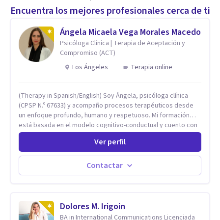
Encuentra los mejores profesionales cerca de ti
Ángela Micaela Vega Morales Macedo
Psicóloga Clínica | Terapia de Aceptación y
Compromiso (ACT)
Los Ángeles
Terapia online
(Therapy in Spanish/English) Soy Ángela, psicóloga clínica
(CPSP N.º 67633) y acompaño procesos terapéuticos desde
un enfoque profundo, humano y respetuoso. Mi formación
está basada en el modelo cognitivo-conductual y cuento con
especialización en Terapia de Aceptación y Compromiso
Ver perfil
(ACT), formada en Fundación Foro, Argentina. Estos estudios,
junto con mi desarrollo profesional, me han permitido
construir una base sólida desde la cual acompaño cada
Contactar
proceso con sensibilidad, criterio clínico y una mirada
integradora centrada en la persona. Mi enfoque se basa en la
Terapia de Aceptación y Compromiso (ACT), desde donde no
busco eliminar el malestar, sino transformar la relación que
Dolores M. Irigoin
tienes con lo que sientes y piensas. Acompaño a que puedas
BA in International Communications Licenciada