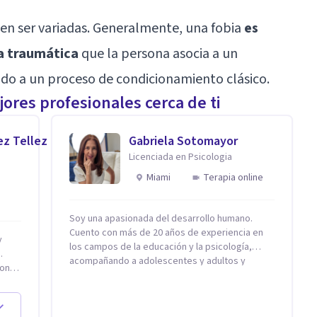
en ser variadas. Generalmente, una fobia
es
a traumática
que la persona asocia a un
ido a un proceso de
condicionamiento clásico
.
ores profesionales cerca de ti
ez Tellez
Gabriela Sotomayor
Licenciada en Psicologia
Miami
Terapia online
Soy una apasionada del desarrollo humano.
Cuento con más de 20 años de experiencia en
los campos de la educación y la psicología,
.
acompañando a adolescentes y adultos y
on,
familias en procesos orientados al bienestar
emocional y la salud mental. Mi visión es
20
contribuir, a través de mi trabajo, a que las