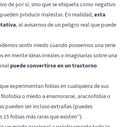
ivo de por sí, sino que se etiqueta como negativo
 pueden producir malestar. En realidad,
esta
ptativa
, al avisarnos de un peligro real que puede
podemos sentir miedo cuando poseemos una serie
os en mente ideas irreales o imaginarias sobre una
ional
puede convertirse en un trastorno
 que experimentan fobias en cualquiera de sus
, filofobia o miedo a enamorarse, aracnofobia o
as pueden ser incluso extrañas (puedes
s 15 fobias más raras que existen
”).
ir un miedo irracional a prácticamente todo lo