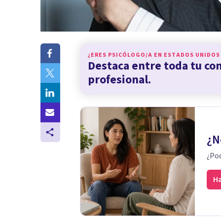
¿ERES PSICÓLOGO/A EN
ESTADOS UNIDOS
Destaca entre toda tu c
profesional.
¿N
¿Pod
Ha