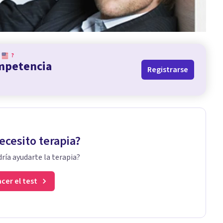
?
ompetencia
Registrarse
ecesito terapia?
ría ayudarte la terapia?
cer el test