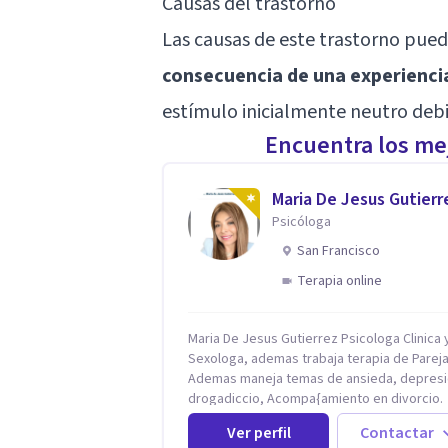
Causas del trastorno
Las causas de este trastorno pued
consecuencia de una experienci
estímulo inicialmente neutro deb
Encuentra los mej
Maria De Jesus Gutierr
Psicóloga
San Francisco
Terapia online
Maria De Jesus Gutierrez Psicologa Clinica y
Sexologa, ademas trabaja terapia de Pareja
Ademas maneja temas de ansieda, depresi
drogadiccio, Acompa{amiento en divorcio.
Maneja enfoque Cognitivo Conductual. Con 
Ver perfil
Contactar
años de experiencia, constantemente