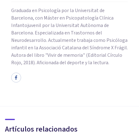
Graduada en Psicología por la Universitat de
Barcelona, con Máster en Psicopatología Clínica
Infantojuvenil por la Universitat Autònoma de
Barcelona. Especializada en Trastornos del
Neurodesarrollo. Actualmente trabaja como Psicóloga
infantil en la Associació Catalana del Síndrome X Frágil.
Autora del libro "Vivir de memoria" (Editorial Círculo
Rojo, 2018). Aficionada del deporte y la lectura.
PSICOLOGÍA CLÍNICA
Las 6 diferencias entre estrés y
ansiedad
Artículos relacionados
Jonathan García-Allen