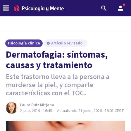
Psicología clínica
Artículo revisado
Dermatofagia: síntomas,
causas y tratamiento
Este trastorno lleva a la persona a
morderse la piel, y comparte
características con el TOC.
Laura Ruiz Mitjana
2 julio, 2019 - 16:49
— Actualizado
21 junio, 2026 - 19:01
CEST