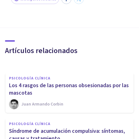
PSICOLOGÍA CLÍNICA
La depresión en la vejez:
causas, detección, terapia y
consejos
Artículos relacionados
Jonatan Suárez
PSICOLOGÍA CLÍNICA
Los 4 rasgos de las personas obsesionadas por las
mascotas
Juan Armando Corbin
PSICOLOGÍA CLÍNICA
Psicología del envejecimiento:
PSICOLOGÍA CLÍNICA
qué es y cuáles son sus
Síndrome de acumulación compulsiva: síntomas,
funciones
causas y tratamiento