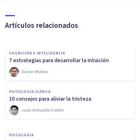
herramientas para potenciar la
felicidad
Artículos relacionados
Gurumind
COGNICIÓN E INTELIGENCIA
7 estrategias para desarrollar la intuición
Xavier Molina
PSICOLOGÍA
Cómo transformar nuestras
PSICOLOGÍA CLÍNICA
emociones
10 consejos para aliviar la tristeza
Juan Armando Corbin
Sandra García Sánchez-Beato
PSICOLOGÍA