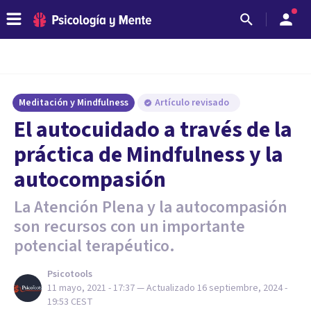
Meditación y Mindfulness
Artículo revisado
El autocuidado a través de la
práctica de Mindfulness y la
autocompasión
La Atención Plena y la autocompasión
son recursos con un importante
potencial terapéutico.
Psicotools
11 mayo, 2021 - 17:37
— Actualizado
16 septiembre, 2024 -
19:53
CEST