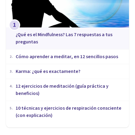
1
¿Qué es el Mindfulness? Las 7 respuestas a tus
preguntas
Cómo aprender a meditar, en 12 sencillos pasos
2
.
​Karma: ¿qué es exactamente?
3
.
12 ejercicios de meditación (guía práctica y
4
.
beneficios)
10 técnicas y ejercicios de respiración consciente
5
.
(con explicación)
MEDITACIÓN Y MINDFULNESS
El perdón: una de las mejores