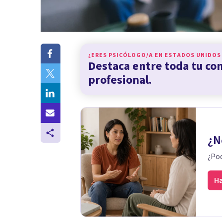
¿ERES PSICÓLOGO/A EN
ESTADOS UNIDOS
Destaca entre toda tu c
profesional.
¿N
¿Pod
Ha