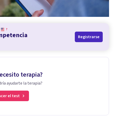
?
ompetencia
Registrarse
ecesito terapia?
ría ayudarte la terapia?
cer el test