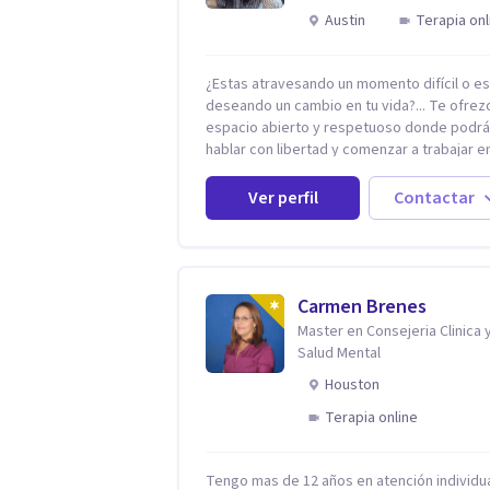
Austin
Terapia onl
¿Estas atravesando un momento difícil o e
deseando un cambio en tu vida?... Te ofrez
espacio abierto y respetuoso donde podr
hablar con libertad y comenzar a trabajar en
que hoy te preocupa. Me especializo en
Trastornos de Ansiedad y a lo largo de mi
Ver perfil
Contactar
experiencia profesional he acompañado a
muchas Familias y Parejas con distintas
problemáticas como el manejo del estrés,
Autoestima, Gestión de la Ira, Depresión, 
en la Crianza, Codependencia, Celos, entre
Carmen Brenes
otros. Cuento con más de 12 años de
Master en Consejeria Clinica 
experiencia en el área de la Salud mental y
Salud Mental
trabajado en distintos contextos clínicos c
Houston
niños, Adolescentes y Adultos
Terapia online
Tengo mas de 12 años en atención individua