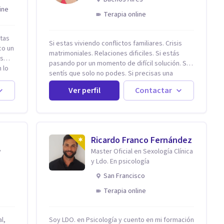
ine
Terapia online
stas
Si estas viviendo conflictos familiares. Crisis
co un
matrimoniales. Relaciones dificiles. Si estás
ás
pasando por un momento de difícil solución. Si
 lo
sentís que solo no podes. Si precisas una
escucha. Si consideras que estás bloqueado. Si
Ver perfil
Contactar
precisás comprensión. Si no logras definir
proyectos, objetivos, sueños, deseos. Si
pensás que lo que te pasa no es tan grave, pero
podría ayudar. Si estás en adicciones y tu
Retos
intención es hacer algo con lo que te está
Ricardo Franco Fernández
pasando. No dudes en comunicarte a fin de
y
Master Oficial en Sexología Clínica
comenzar a resolver la situación que está
 he
y Ldo. En psicología
generando esa angustia.
on
San Francisco
Terapia online
l,
Soy LDO. en Psicología y cuento en mi formación