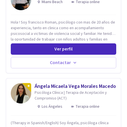
Miami Beach
Terapia online
Hola ! Soy francisco Roman, psicólogo con mas de 20 años de
experiencia, tanto en clinica como en acompañamiento
psicosocial a victimas de violencia social y familiar. He tenido
la oportunidad de trabajar con niños adultos y familias en
todos los espacios y esto me ha dado un una variedad de
Ver perfil
aprendizajes que ahora pongo a tu disposicion. En la
actualidad puedo atenderte de manera presencial y/o virtual,
de lunes a sabado. el costo de cada sesión lo acordamos en
Contactar
el primer contacto
Ángela Micaela Vega Morales Macedo
Psicóloga Clínica | Terapia de Aceptación y
Compromiso (ACT)
Los Ángeles
Terapia online
(Therapy in Spanish/English) Soy Ángela, psicóloga clínica