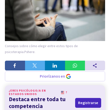
Consejos sobre cómo elegir entre estos tipos de
psicoterapia.
Pxhere.
Priorízanos en
¿ERES PSICÓLOGO/A EN
?
ESTADOS UNIDOS
Destaca entre toda tu
Registrarse
competencia