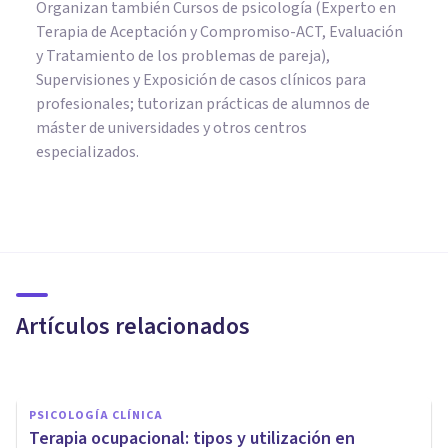
Organizan también Cursos de psicología (Experto en
Terapia de Aceptación y Compromiso-ACT, Evaluación
y Tratamiento de los problemas de pareja),
Supervisiones y Exposición de casos clínicos para
profesionales; tutorizan prácticas de alumnos de
máster de universidades y otros centros
especializados.
PSICOLOGÍA CLÍNICA
La Terapia Racional Emotiva
Conductual (TREC) de Albert
Ellis
Artículos relacionados
Bertrand Regader
PSICOLOGÍA CLÍNICA
Terapia ocupacional: tipos y utilización en