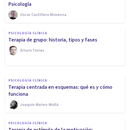
Psicología
Oscar Castillero Mimenza
PSICOLOGÍA CLÍNICA
PSICOLOGÍA CLÍNICA
Terapia Breve Estratégica: qué
Terapia de grupo: historia, tipos y fases
es y cómo funciona
Arturo Torres
Arturo Torres
PSICOLOGÍA CLÍNICA
Terapia centrada en esquemas: qué es y cómo
funciona
Joaquín Mateu-Mollá
PSICOLOGÍA CLÍNICA
Terapia de estímulo de la motivación: