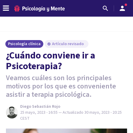
Psicología clínica
Artículo revisado
¿Cuándo conviene ir a
Psicoterapia?
Veamos cuáles son los principales
motivos por los que es conveniente
asistir a terapia psicológica.
Diego Sebastián Rojo
25 mayo, 2023 - 16:55
— Actualizado
30 mayo, 2023 - 20:25
CEST