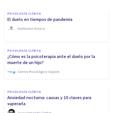
PSICOLOGÍA CLÍNICA
El duelo en tiempos de pandemia
Guillermo Orozco
PSICOLOGÍA CLÍNICA
¿Qué es el trauma y qué
PSICOLOGÍA CLÍNICA
técnica es la más eficaz para
¿Cómo es la psicoterapia ante el duelo por la
sanarlo?
muerte de un hijo?
Centro Psicológico Cepsim
Isaac Díaz Oliván
PSICOLOGÍA CLÍNICA
Ansiedad nocturna: causas y 10 claves para
superarla
Juan Armando Corbin