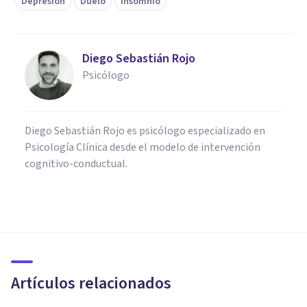
Depresión
Duelo
Insomnio
Diego Sebastián Rojo
Psicólogo
Diego Sebastián Rojo es psicólogo especializado en
Psicología Clínica desde el modelo de intervención
cognitivo-conductual.
PSICOLOGÍA CLÍNICA
Depresión por ruptura de
pareja: qué es, síntomas,
causas y qué hacer
Artículos relacionados
Oscar Castillero Mimenza