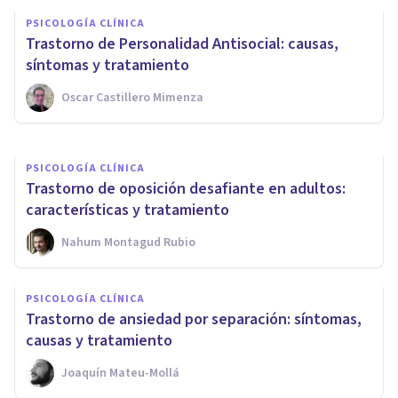
Trastorno afectivo estacional
PSICOLOGÍA CLÍNICA
en verano: ¿cómo afecta a las
Trastorno de Personalidad Antisocial: causas,
vacaciones?
síntomas y tratamiento
Oscar Castillero Mimenza
Adhara Psicología
PSICOLOGÍA CLÍNICA
Trastorno de oposición desafiante en adultos:
características y tratamiento
Nahum Montagud Rubio
PSICOLOGÍA CLÍNICA
Trastorno de ansiedad por separación: síntomas,
causas y tratamiento
Joaquín Mateu-Mollá