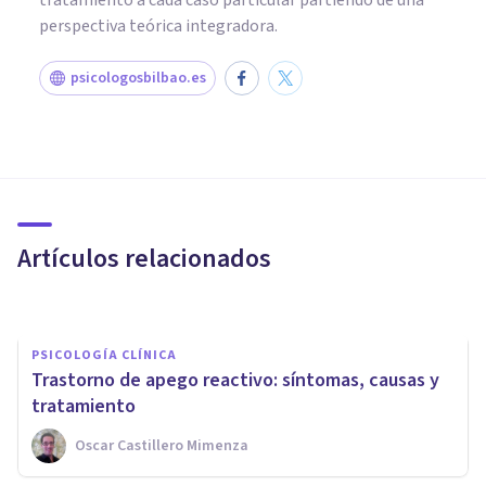
tratamiento a cada caso particular partiendo de una
perspectiva teórica integradora.
psicologosbilbao.es
PSICOLOGÍA CLÍNICA
​Trastorno de Identidad
Disociativo de Personalidad
(TIDP)
Artículos relacionados
Xud Zubieta-Méndez
PSICOLOGÍA CLÍNICA
Trastorno de apego reactivo: síntomas, causas y
tratamiento
Oscar Castillero Mimenza
PSICOLOGÍA CLÍNICA