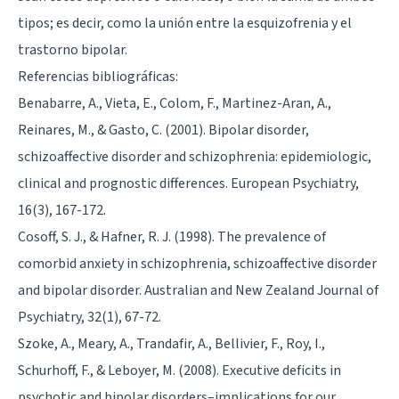
tipos; es decir, como la unión entre la esquizofrenia y el
trastorno bipolar.
Referencias bibliográficas:
Benabarre, A., Vieta, E., Colom, F., Martinez-Aran, A.,
Reinares, M., & Gasto, C. (2001). Bipolar disorder,
schizoaffective disorder and schizophrenia: epidemiologic,
clinical and prognostic differences. European Psychiatry,
16(3), 167-172.
Cosoff, S. J., & Hafner, R. J. (1998). The prevalence of
comorbid anxiety in schizophrenia, schizoaffective disorder
and bipolar disorder. Australian and New Zealand Journal of
Psychiatry, 32(1), 67-72.
Szoke, A., Meary, A., Trandafir, A., Bellivier, F., Roy, I.,
Schurhoff, F., & Leboyer, M. (2008). Executive deficits in
psychotic and bipolar disorders–implications for our