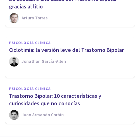
características
gracias al litio
Arturo Torres
Joaquín Mateu-Mollá
PSICOLOGÍA CLÍNICA
​Ciclotimia: la versión leve del Trastorno Bipolar
Jonathan García-Allen
PSICOLOGÍA CLÍNICA
Trastorno Bipolar: 10 características y
curiosidades que no conocías
Juan Armando Corbin