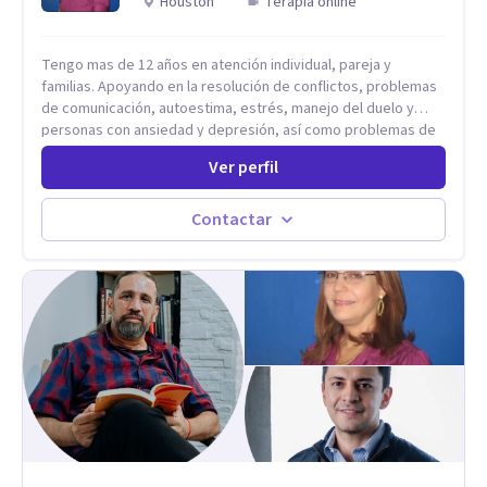
Houston
Terapia online
Tengo mas de 12 años en atención individual, pareja y
familias. Apoyando en la resolución de conflictos, problemas
de comunicación, autoestima, estrés, manejo del duelo y
personas con ansiedad y depresión, así como problemas de
conducta y comportamiento. Desarrollo de personas
Ver perfil
maximizando su potencial y elevando su desempeño.
Estableciendo metas a corto y largo plazo, es vital para la
vida de cada uno tener su propia vision.
Contactar