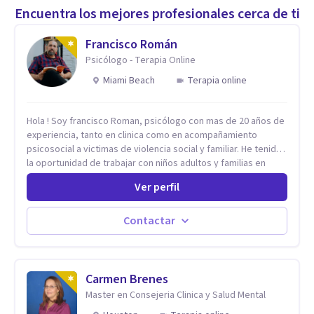
Encuentra los mejores profesionales cerca de ti
Francisco Román
Psicólogo - Terapia Online
Miami Beach
Terapia online
Hola ! Soy francisco Roman, psicólogo con mas de 20 años de
experiencia, tanto en clinica como en acompañamiento
psicosocial a victimas de violencia social y familiar. He tenido
la oportunidad de trabajar con niños adultos y familias en
todos los espacios y esto me ha dado un una variedad de
Ver perfil
aprendizajes que ahora pongo a tu disposicion. En la
actualidad puedo atenderte de manera presencial y/o virtual,
de lunes a sabado. el costo de cada sesión lo acordamos en
Contactar
el primer contacto
Carmen Brenes
Master en Consejeria Clinica y Salud Mental