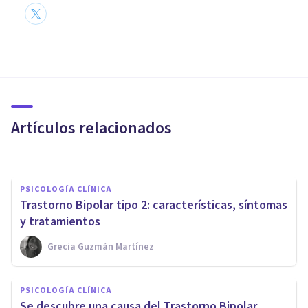
PSICOLOGÍA CLÍNICA
Trastorno Bipolar en mujeres:
causas y síntomas frecuentes
Artículos relacionados
Arturo Torres
PSICOLOGÍA CLÍNICA
Trastorno Bipolar tipo 2: características, síntomas
y tratamientos
Grecia Guzmán Martínez
PSICOLOGÍA CLÍNICA
Fase maníaca del trastorno
PSICOLOGÍA CLÍNICA
bipolar: qué es, y sus 7
Se descubre una causa del Trastorno Bipolar