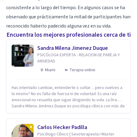
consistente a lo largo del tiempo. En algunos casos se ha
observado que prácticamente la mitad de participantes han
reconocido haberlo padecido alguna vez en su vida.
Encuentra los mejores profesionales cerca de ti
Sandra Milena Jimenez Duque
PSICÓLOGA EXPERTA - RELACION DE PAREJA Y
ANSIEDAD
Miami
Terapia online
Has intentado cambiar, entenderte o soltar… pero vuelves a
lo mismo? No es falta de fuerza ni de voluntad. Es una raíz
emocional no resuelta que sigue dirigiendo tu vida. La Dra.
Sandra Milena Jiménez Duque es psicóloga clínica con más de
10 años de experiencia, reconocida como una de las
profesionales más destacadas en el abordaje profundo de la
ansiedad, la baja autoestima, la dependencia emocional y los
Carlos Hecker Padilla
conflictos de pareja. Ha trabajado con pacientes en
Psicólogo Clínico | Sexoterapeuta I Master
diferentes países, acompañando procesos complejos. Su