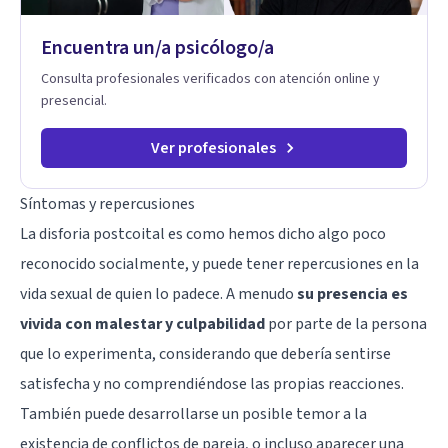
Trabajo con objetivos claros y realistas, sin fórmulas rígidas:
combinamos profundidad emocional con una mirada práctica
Encuentra un/a psicólogo/a
sobre tu vida diaria.
Consulta profesionales verificados con atención online y
presencial.
Ver profesionales
Síntomas y repercusiones
La disforia postcoital es como hemos dicho algo poco
reconocido socialmente, y puede tener repercusiones en la
vida sexual de quien lo padece. A menudo
su presencia es
vivida con malestar y culpabilidad
por parte de la persona
que lo experimenta, considerando que debería sentirse
satisfecha y no comprendiéndose las propias reacciones.
También puede desarrollarse un posible temor a la
existencia de conflictos de pareja, o incluso aparecer una