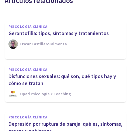
Artículos relacionados
Bertrand Regader
PSICOLOGÍA CLÍNICA
Gerontofilia: tipos, síntomas y tratamientos
Oscar Castillero Mimenza
PSICOLOGÍA CLÍNICA
PSICOLOGÍA CLÍNICA
Síndrome de Rebeca:
Disfunciones sexuales: qué son, qué tipos hay y
síntomas, causas y tratamiento
cómo se tratan
Upad Psicología Y Coaching
Oscar Castillero Mimenza
PSICOLOGÍA CLÍNICA
Depresión por ruptura de pareja: qué es, síntomas,