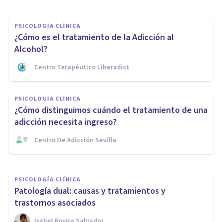
PSICOLOGÍA CLÍNICA
¿Cómo es el tratamiento de la Adicción al
Alcohol?
Centro Terapéutico Liberadict
PSICOLOGÍA CLÍNICA
​Tecnoestrés: la nueva
PSICOLOGÍA CLÍNICA
psicopatología de la “era
¿Cómo distinguimos cuándo el tratamiento de una
digital”
adicción necesita ingreso?
Centro De Adicción Sevilla
Jonathan García-Allen
PSICOLOGÍA CLÍNICA
Patología dual: causas y tratamientos y
trastornos asociados
Isabel Rovira Salvador