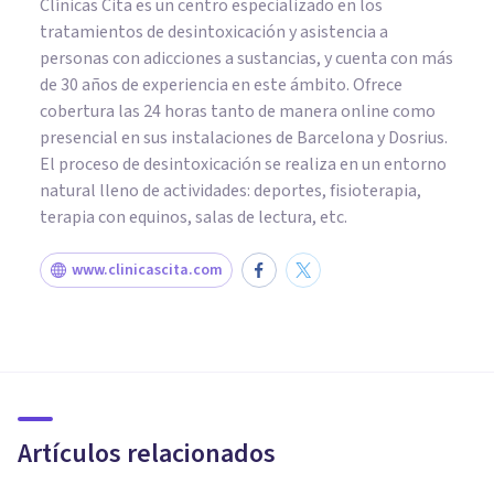
Clínicas Cita es un centro especializado en los
tratamientos de desintoxicación y asistencia a
personas con adicciones a sustancias, y cuenta con más
de 30 años de experiencia en este ámbito. Ofrece
cobertura las 24 horas tanto de manera online como
presencial en sus instalaciones de Barcelona y Dosrius.
El proceso de desintoxicación se realiza en un entorno
natural lleno de actividades: deportes, fisioterapia,
terapia con equinos, salas de lectura, etc.
www.clinicascita.com
PSICOLOGÍA CLÍNICA
La sociedad de la
sobrediagnosticación: todos
somos enfermos mentales
Artículos relacionados
Bertrand Regader