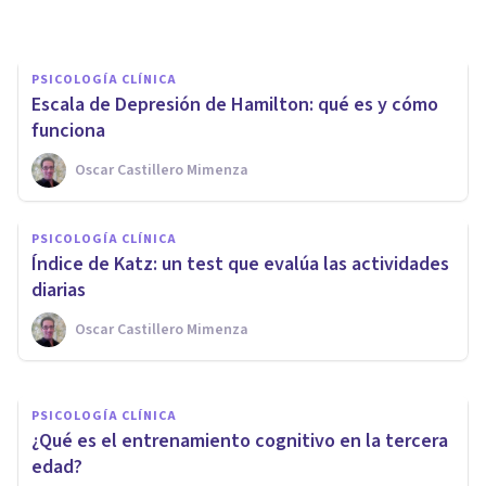
PSICOLOGÍA CLÍNICA
Escala de Depresión de Hamilton: qué es y cómo
funciona
Oscar Castillero Mimenza
BIOGRAFÍAS
David Wechsler: biografía del
PSICOLOGÍA CLÍNICA
creador de las escalas de
Índice de Katz: un test que evalúa las actividades
inteligencia
diarias
Oscar Castillero Mimenza
Oscar Castillero Mimenza
PSICOLOGÍA CLÍNICA
¿Qué es el entrenamiento cognitivo en la tercera
edad?