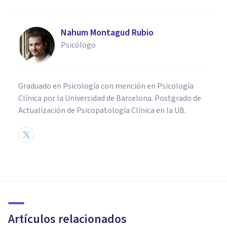
Nahum Montagud Rubio
Psicólogo
Graduado en Psicología con mención en Psicología
Clínica por la Universidad de Barcelona. Postgrado de
Actualización de Psicopatología Clínica en la UB.
PSICOLOGÍA
Tipos de test psicológicos: sus
funciones y características
Artículos relacionados
Oscar Castillero Mimenza