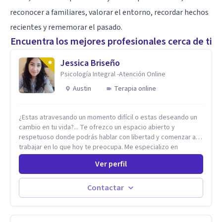
reconocer a familiares, valorar el entorno, recordar hechos
recientes y rememorar el pasado.
Encuentra los mejores profesionales cerca de ti
Jessica Briseño
Psicología Integral -Atención Online
Austin
Terapia online
¿Estas atravesando un momento difícil o estas deseando un
cambio en tu vida?... Te ofrezco un espacio abierto y
respetuoso donde podrás hablar con libertad y comenzar a
trabajar en lo que hoy te preocupa. Me especializo en
Trastornos de Ansiedad y a lo largo de mi experiencia
Ver perfil
profesional he acompañado a muchas Familias y Parejas con
distintas problemáticas como el manejo del estrés,
Autoestima, Gestión de la Ira, Depresión, Retos en la Crianza,
Contactar
Codependencia, Celos, entre otros. Cuento con más de 12
años de experiencia en el área de la Salud mental y he
trabajado en distintos contextos clínicos con niños,