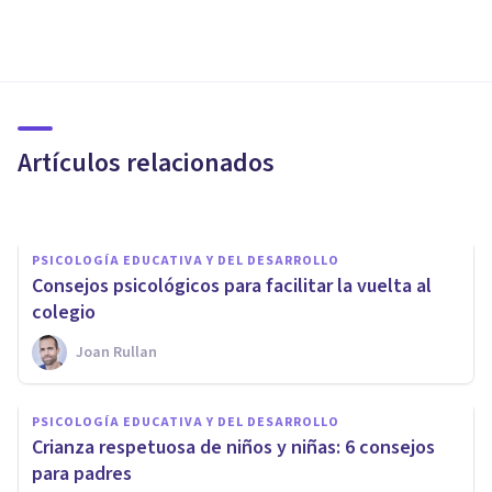
PSICOLOGÍA EDUCATIVA Y DEL DESARROLLO
Las 5 diferencias entre un
psicólogo y un psicopedagogo
Artículos relacionados
Adrián Triglia
PSICOLOGÍA EDUCATIVA Y DEL DESARROLLO
Consejos psicológicos para facilitar la vuelta al
colegio
Joan Rullan
PSICOLOGÍA EDUCATIVA Y DEL DESARROLLO
PSICOLOGÍA EDUCATIVA Y DEL DESARROLLO
Andragogía: el aprendizaje en
Crianza respetuosa de niños y niñas: 6 consejos
edades avanzadas
para padres