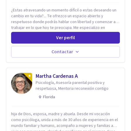
¿Estas atravesando un momento difícil o estas deseando un
cambio en tu vida?... Te ofrezco un espacio abierto y
respetuoso donde podrás hablar con libertad y comenzar a
trabajar en lo que hoy te preocupa. Me especializo en
Trastornos de Ansiedad y a lo largo de mi experiencia
Ver perfil
profesional he acompañado a muchas Familias y Parejas con
distintas problemáticas como el manejo del estrés,
Autoestima, Gestión de la Ira, Depresión, Retos en la Crianza,
Contactar
Codependencia, Celos, entre otros. Cuento con más de 12
años de experiencia en el área de la Salud mental y he
trabajado en distintos contextos clínicos con niños,
Adolescentes y Adultos
Martha Cardenas A
Psicología, Asesoría parental positiva y
respetuosa, Mentoria reconexión contigo
Florida
hija de Dios, esposa, madre y abuela. Desde mi vocación
como psicóloga, unida a más de 30 años de experiencia en el
mundo familiar y humano, acompaño a mujeres y familias a