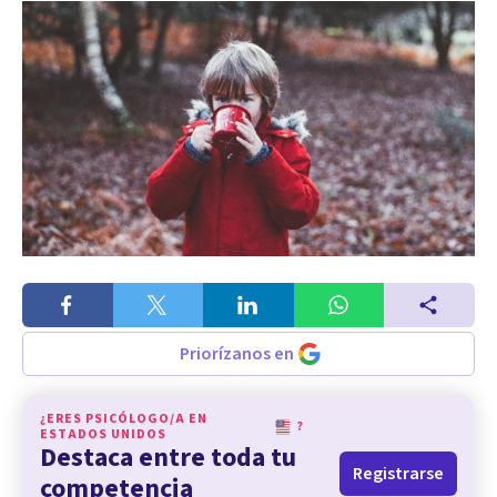
Priorízanos en
¿ERES PSICÓLOGO/A EN
?
ESTADOS UNIDOS
Destaca entre toda tu
Registrarse
competencia