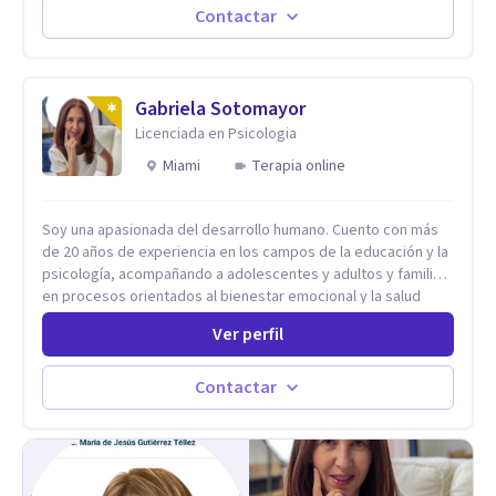
Contactar
Gabriela Sotomayor
Licenciada en Psicologia
Miami
Terapia online
Soy una apasionada del desarrollo humano. Cuento con más
de 20 años de experiencia en los campos de la educación y la
psicología, acompañando a adolescentes y adultos y familias
en procesos orientados al bienestar emocional y la salud
mental. Mi visión es contribuir, a través de mi trabajo, a que
Ver perfil
las personas accedan a una vida más digna, plena y con
sentido. Considero que esto es posible cuando
desarrollamos una mayor conciencia de nuestro mundo
Contactar
interior y de la manera en que nuestras experiencias influyen
en nuestra forma de sentir, pensar y relacionarnos. Mi misión
es ofrecer un espacio de acompañamiento en salud mental
basado en la comprensión, la compasión y el respeto por el
ritmo de cada persona. Integro conocimientos y herramientas