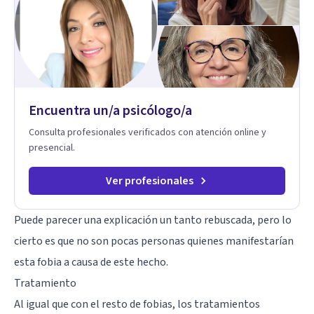
de la psicología con un enfoque informado en trauma para
ayudar a mis clientes a comprender sus conflictos internos,
fortalecer sus recursos personales, desarrollar nuevas
estrategias de afrontamiento y avanzar con mayor claridad,
resiliencia y bienestar. Creo profundamente en la
autoconciencia como un camino fundamental para la
transformación personal y para construir una vida más
Encuentra un/a psicólogo/a
auténtica y significativa.
Consulta profesionales verificados con atención online y
presencial.
Ver profesionales
Puede parecer una explicación un tanto rebuscada, pero lo
cierto es que no son pocas personas quienes manifestarían
esta fobia a causa de este hecho.
Tratamiento
Al igual que con el resto de fobias, los tratamientos