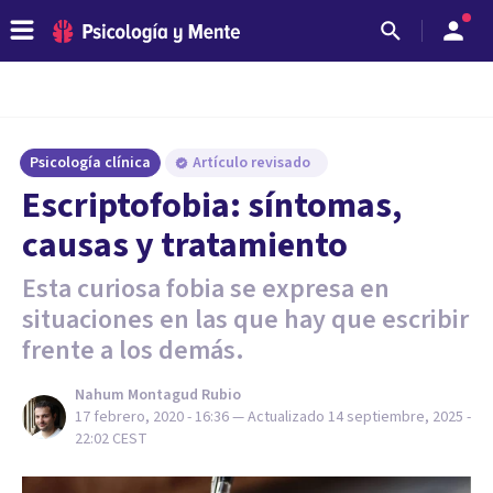
Psicología clínica
Artículo revisado
Escriptofobia: síntomas,
causas y tratamiento
Esta curiosa fobia se expresa en
situaciones en las que hay que escribir
frente a los demás.
Nahum Montagud Rubio
17 febrero, 2020 - 16:36
— Actualizado
14 septiembre, 2025 -
22:02
CEST