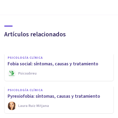
PSICOLOGÍA CLÍNICA
Las 15 fobias más raras que
existen
Artículos relacionados
Jonathan García-Allen
PSICOLOGÍA CLÍNICA
Fobia social: síntomas, causas y tratamiento
Psicoabreu
PSICOLOGÍA CLÍNICA
Dermatofagia: síntomas,
PSICOLOGÍA CLÍNICA
causas y tratamiento
Pyrexiofobia: síntomas, causas y tratamiento
Laura Ruiz Mitjana
Laura Ruiz Mitjana