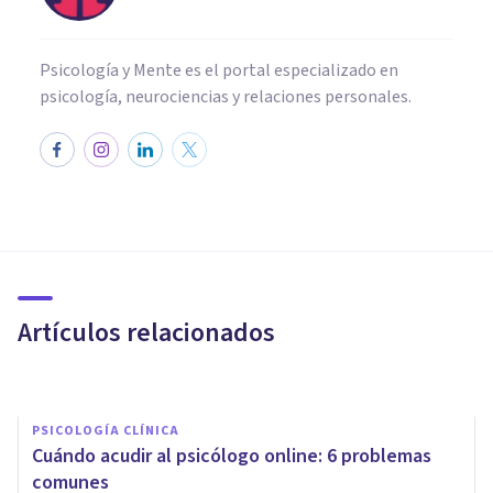
Psicología y Mente es el portal especializado en
psicología, neurociencias y relaciones personales.
PSICOLOGÍA CLÍNICA
Las 11 mejores apps para
tratar la ansiedad
Artículos relacionados
Jonathan García-Allen
PSICOLOGÍA CLÍNICA
​Cuándo acudir al psicólogo online: 6 problemas
comunes