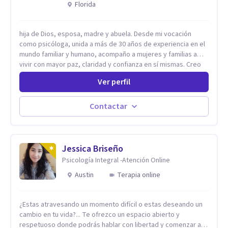
Florida
hija de Dios, esposa, madre y abuela. Desde mi vocación
como psicóloga, unida a más de 30 años de experiencia en el
mundo familiar y humano, acompaño a mujeres y familias a
vivir con mayor paz, claridad y confianza en sí mismas. Creo
profundamente que la vida está hecha de etapas, y que cada
Ver perfil
ciclo —personal, emocional, espiritual y familiar— trae
oportunidades de crecimiento. Por eso utilizo una
combinación de psicología positiva, enfoque humanista,
Contactar
herramientas contemporáneas de bienestar mental y
espiritualidad, para que puedas recorrer tu propio camino
sintiéndote sostenida, acompañada y más segura de quién
eres. Mi misión es ayudarte a ordenar tu mundo interior, sanar
Jessica Briseño
lo que aún pesa, fortalecer tu autoestima, transformar la
Psicología Integral -Atención Online
relación contigo misma y con quienes amas, y enseñarte
Austin
Terapia online
herramientas prácticas para navegar la vida familiar con amor,
límites sanos, serenidad y propósito. Trabajo desde una
mirada integral donde la mente, las emociones, la historia
¿Estas atravesando un momento difícil o estas deseando un
familiar y la fe se encuentran para crear procesos
cambio en tu vida?... Te ofrezco un espacio abierto y
terapéuticos transformadores, cálidos y profundamente
respetuoso donde podrás hablar con libertad y comenzar a
humanos. Te acompaño a encontrar claridad, paz y propósito