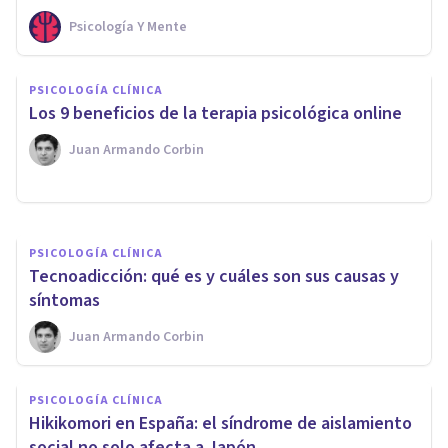
Psicología Y Mente
PSICOLOGÍA CLÍNICA
PSICOLOGÍA CLÍNICA
Psicoterapia online en tiempos
​Los 9 beneficios de la terapia psicológica online
de coronavirus
Juan Armando Corbin
Victor Sánchez
PSICOLOGÍA CLÍNICA
Tecnoadicción: qué es y cuáles son sus causas y
síntomas
Juan Armando Corbin
PSICOLOGÍA CLÍNICA
Hikikomori en España: el síndrome de aislamiento
social no solo afecta a Japón