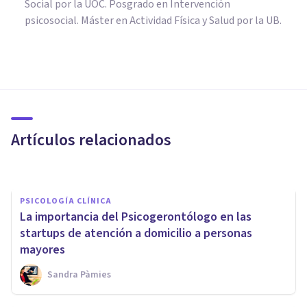
Social por la UOC. Posgrado en Intervención
psicosocial. Máster en Actividad Física y Salud por la UB.
PSICOLOGÍA CLÍNICA
Terapia ocupacional: tipos y
utilización en Psicología
Artículos relacionados
Oscar Castillero Mimenza
PSICOLOGÍA CLÍNICA
La importancia del Psicogerontólogo en las
startups de atención a domicilio a personas
mayores
Sandra Pàmies
PSICOLOGÍA