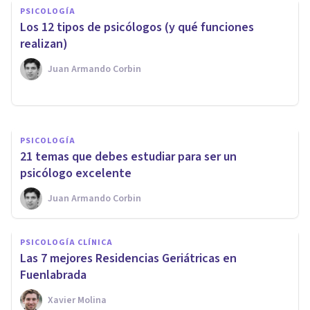
Los 13 beneficios de la
PSICOLOGÍA
​Los 12 tipos de psicólogos (y qué funciones
Psicología (y por qué es buena
realizan)
idea ir al psicólogo)
Juan Armando Corbin
Juan Armando Corbin
PSICOLOGÍA
21 temas que debes estudiar para ser un
psicólogo excelente
Juan Armando Corbin
PSICOLOGÍA CLÍNICA
Las 7 mejores Residencias Geriátricas en
Fuenlabrada
Xavier Molina