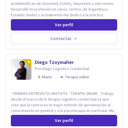
problemáticas de Ansiedad, Estrés, depresión y adicciones.
Desarrollé mi profesión en varios centros de Argentina y
Estados Unidos y actualmente me dedico a la práctica
privada. Utilizo terapias cognitivas conductuales basadas en
Ver perfil
evidencia científica con comprobados resultados. Los
objetivos terapéuticos están centrados en brindar
herramientas concretas para el cambio, que permitan
Contactar
desarrollar nuevas habilidades y estrategias basadas en la
salud y calidad de vida.
Diego Tzoymaher
Psicólogo Cognitivo Conductual
Miami
Terapia online
- PRIMERA ENTREVISTA GRATUITA - TERAPIA ONLINE - Trabajo
desde el marco de la terapia cognitivo conductual ya que
creo que la ciencia es el mejor método de aproximación al
conocimiento en general y a la psicoterapia en particular. Me
interesan los procesos de cambio conductual por los que una
Ver perfil
persona pueda alcanzar sus objetivos, transitando,
aceptando y modificando sus patrones cognitivos y