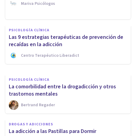
Mariva Psicólogos
PSICOLOGÍA CLÍNICA
PSICOLOGÍA CLÍNICA
Contracondicionamiento: usos
Las 9 estrategias terapéuticas de prevención de
terapéuticos de esta técnica
recaídas en la adicción
Centro Terapéutico Liberadict
Arturo Torres
PSICOLOGÍA CLÍNICA
La comorbilidad entre la drogadicción y otros
trastornos mentales
Bertrand Regader
DROGAS Y ADICCIONES
La adicción a las Pastillas para Dormir