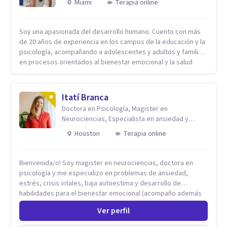
Miami
Terapia online
Soy una apasionada del desarrollo humano. Cuento con más
de 20 años de experiencia en los campos de la educación y la
psicología, acompañando a adolescentes y adultos y familias
en procesos orientados al bienestar emocional y la salud
mental. Mi visión es contribuir, a través de mi trabajo, a que
las personas accedan a una vida más digna, plena y con
sentido. Considero que esto es posible cuando
Itatí Branca
desarrollamos una mayor conciencia de nuestro mundo
Doctora en Psicología, Magister en
interior y de la manera en que nuestras experiencias influyen
Neurociencias, Especialista en ansiedad y
en nuestra forma de sentir, pensar y relacionarnos. Mi misión
mindfulness
es ofrecer un espacio de acompañamiento en salud mental
Houston
Terapia online
basado en la comprensión, la compasión y el respeto por el
ritmo de cada persona. Integro conocimientos y herramientas
Bienvenida/o! Soy magister en neurociencias, doctora en
de la psicología con un enfoque informado en trauma para
psicología y me especializo en problemas de ansiedad,
ayudar a mis clientes a comprender sus conflictos internos,
estrés, crisis vitales, baja autoestima y desarrollo de
fortalecer sus recursos personales, desarrollar nuevas
habilidades para el bienestar emocional (acompaño además
estrategias de afrontamiento y avanzar con mayor claridad,
problemáticas como la desregulación emocional, tendencias
resiliencia y bienestar. Creo profundamente en la
Ver perfil
perfeccionistas, liderazgo, problemas de sueño, depresión,
autoconciencia como un camino fundamental para la
entre otras).
transformación personal y para construir una vida más