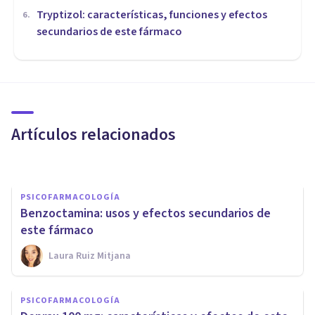
Tryptizol: características, funciones y efectos
6
.
secundarios de este fármaco
PSICOFARMACOLOGÍA
​Tipos de ansiolíticos: los
fármacos que combaten la
ansiedad
Artículos relacionados
Oscar Castillero Mimenza
PSICOFARMACOLOGÍA
Benzoctamina: usos y efectos secundarios de
este fármaco
Laura Ruiz Mitjana
PSICOFARMACOLOGÍA
Agomelatina: características y
PSICOFARMACOLOGÍA
efectos secundarios de este