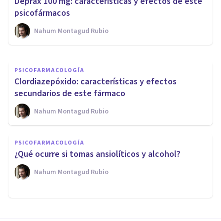
Deprax 100 mg: características y efectos de este
antidepresivo
psicofármacos
Nahum Montagud Rubio
Unai Aso Poza
PSICOFARMACOLOGÍA
Clordiazepóxido: características y efectos
secundarios de este fármaco
Nahum Montagud Rubio
PSICOFARMACOLOGÍA
¿Qué ocurre si tomas ansiolíticos y alcohol?
Nahum Montagud Rubio