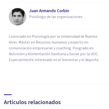
Juan Armando Corbin
Psicólogo de las organizaciones
Licenciado en Psicología por la Universidad de Buenos
Aires. Máster en Recursos humanos y experto en
comunicación empresarial y coaching. Posgrado en
Nutrición y Alimentación Sanitaria y Social por la UOC.
Especialmente interesado en el bienestar y el deporte.
PSICOLOGÍA CLÍNICA
Fobia a los perros (cinofobia):
causas, síntomas y tratamiento
Artículos relacionados
Juan Armando Corbin