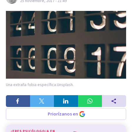
25 noviembre, 2017 - 21:49
Una extraña fobia específica.
Unsplash.
Priorízanos en
¿ERES PSICÓLOGO/A EN