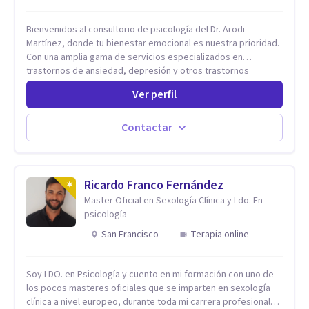
Bienvenidos al consultorio de psicología del Dr. Arodi
Martínez, donde tu bienestar emocional es nuestra prioridad.
Con una amplia gama de servicios especializados en
trastornos de ansiedad, depresión y otros trastornos
emocionales, estamos dedicados a ofrecerte el mejor
Ver perfil
tratamiento para mejorar tu salud mental. En nuestro
consultorio, ofrecemos una variedad de terapias y
tratamientos diseñados para satisfacer tus necesidades
Contactar
específicas: Terapia para Trastornos de Ansiedad y
Depresión: Somos expertos en el tratamiento de la ansiedad
y la depresión, utilizando enfoques basados en evidencia
para ayudarte a recuperar tu bienestar emocional. Terapia
Ricardo Franco Fernández
Individual, de Pareja y Familiar: Trabajamos contigo y tus
Master Oficial en Sexología Clínica y Ldo. En
seres queridos para fortalecer las relaciones y mejorar la
psicología
dinámica familiar. Evaluaciones Psicológicas y Terapias
San Francisco
Terapia online
Especializadas: Terapia cognitivo-conductual Terapia de
apoyo Terapia psicodinámica Terapia enfocada en la solución
Terapia de exposición Terapia de juego para niños
Soy LDO. en Psicología y cuento en mi formación con uno de
Tratamiento de Traumas y Trastornos de Estrés
los pocos masteres oficiales que se imparten en sexología
Postraumático: Ofrecemos apoyo psicológico para ayudarte
clínica a nivel europeo, durante toda mi carrera profesional
a superar experiencias traumáticas y mejorar tu calidad de