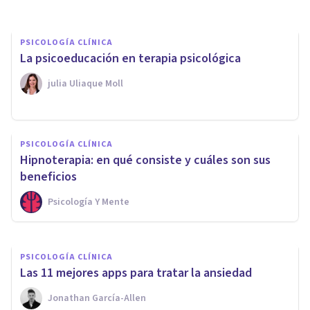
PSICOLOGÍA CLÍNICA
La psicoeducación en terapia psicológica
​julia Uliaque Moll
PSICOLOGÍA CLÍNICA
Miedo a los relojes
PSICOLOGÍA CLÍNICA
(cronometrofobia): causas,
Hipnoterapia: en qué consiste y cuáles son sus
síntomas y tratamiento
beneficios
Psicología Y Mente
Juan Armando Corbin
PSICOLOGÍA CLÍNICA
Las 11 mejores apps para tratar la ansiedad
Jonathan García-Allen