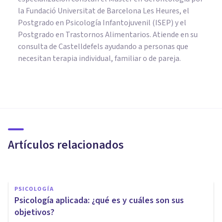
la Fundació Universitat de Barcelona Les Heures, el
Postgrado en Psicología Infantojuvenil (ISEP) y el
Postgrado en Trastornos Alimentarios. Atiende en su
consulta de Castelldefels ayudando a personas que
necesitan terapia individual, familiar o de pareja.
PSICOLOGÍA CLÍNICA
Terapia de duelo: ayuda
psicológica para afrontar el
adiós
Artículos relacionados
Bertrand Regader
PSICOLOGÍA
​Psicología aplicada: ¿qué es y cuáles son sus
objetivos?