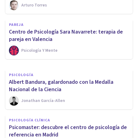
Arturo Torres
PSICOLOGÍA CLÍNICA
PAREJA
​Los 7 mejores Másters en
Centro de Psicología Sara Navarrete: terapia de
terapia psicológica
pareja en Valencia
Psicología Y Mente
Psicología Y Mente
PSICOLOGÍA
​Albert Bandura, galardonado con la Medalla
Nacional de la Ciencia
Jonathan García-Allen
PSICOLOGÍA CLÍNICA
Psicomaster: descubre el centro de psicología de
referencia en Madrid