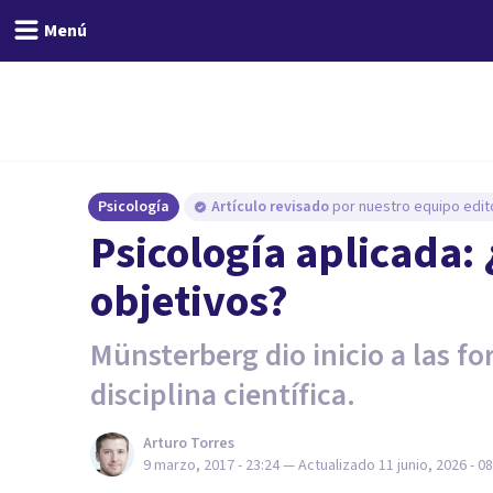
Menú
Psicología
Artículo revisado
por nuestro equipo edito
​Psicología aplicada:
objetivos?
Münsterberg dio inicio a las fo
disciplina científica.
Arturo Torres
9 marzo, 2017 - 23:24
— Actualizado
11 junio, 2026 - 0