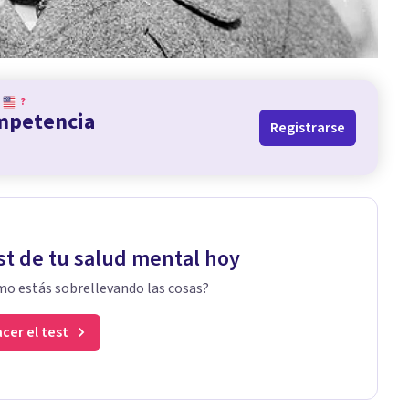
?
ompetencia
Registrarse
st de tu salud mental hoy
o estás sobrellevando las cosas?
cer el test