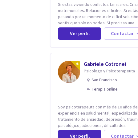
Si estas viviendo conflictos familiares. Cris
matrimoniales. Relaciones dificiles. Si está
pasando por un momento de difícil solución.
sentís que solo no podes. Si precisas una
escucha. Si consideras que estás bloquead
Ver perfil
Contactar
precisás comprensión. Si no logras definir
proyectos, objetivos, sueños, deseos. Si
pensás que lo que te pasa no es tan grave,
podría ayudar. Si estás en adicciones y tu
intención es hacer algo con lo que te está
Gabriele Cotronei
pasando. No dudes en comunicarte a fin de
Psicologo y Psicoterapeuta
comenzar a resolver la situación que está
generando esa angustia.
San Francisco
Terapia online
Soy psicoterapeuta con más de 10 años de
experiencia en salud mental, especializada 
tratamiento de ansiedad, depresión, traum
psicológico, adicciones, dificultades
identitarias y efectos de experiencias
Ver perfil
Contactar
tempranas adversas. Ofrezco un espacio