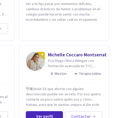
is
Ver a tu hijo pasar por momentos difíciles,
s
cambios drásticos de humor o problemas en el
 Si
colegio puede hacerte sentir con mucha
incertidumbre y sin saber cuál es el siguiente
o. Si
paso. Aquí encontrarás un espacio seguro y
cálido donde tanto tú como tus hijos se sentirán
realmente escuchados, comprendidos y
 pero
apoyados para recuperar la tranquilidad en
casa. Me especializo en guiar a familias a través
de herramientas prácticas y dinámicas
Michelle Coccaro Montserrat
adaptadas a la edad de cada menor, dejando de
Psicóloga Clínica Bilingüe con
lado las etiquetas y los tecnicismos. Mi forma
formación avanzada en TCC,
de trabajar se centra en entender las
Neurociencias e Inteligencia
emociones que hay detrás del comportamiento,
Weston
Terapia online
Emocional.
ayudándoles a desarrollar la confianza
necesaria para superar sus retos y
fortaleciendo la comunicación entre ustedes.
👋🏽¡Hola! Sé que abrirte con alguien
Acompaño a niños y adolescentes que están
desconocido puede ser un reto. Por eso quiero
en el
lidiando con la ansiedad, la timidez, la rebeldía o
contarte un poco sobre quién soy y cómo
a
dificultades escolares, así como a padres que
trabajo, para que te sientas seguro al dar este
buscan orientación y pautas claras para educar
paso. Soy psicóloga clínica bilingüe con más de
sin perder la paciencia ni el control. Si estás
una década de experiencia. He dictado
Ver perfil
Contactar