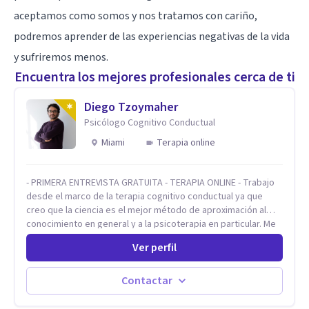
aceptamos como somos y nos tratamos con cariño,
podremos aprender de las experiencias negativas de la vida
y sufriremos menos.
Encuentra los mejores profesionales cerca de ti
Diego Tzoymaher
Psicólogo Cognitivo Conductual
Miami
Terapia online
- PRIMERA ENTREVISTA GRATUITA - TERAPIA ONLINE - Trabajo
desde el marco de la terapia cognitivo conductual ya que
creo que la ciencia es el mejor método de aproximación al
conocimiento en general y a la psicoterapia en particular. Me
interesan los procesos de cambio conductual por los que una
Ver perfil
persona pueda alcanzar sus objetivos, transitando,
aceptando y modificando sus patrones cognitivos y
emocionales. Abordo patologías específicas como trastornos
Contactar
de ansiedad y del ánimo, y también crisis vitales y procesos
de crecimiento personal.