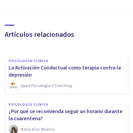
Centro de Psicología Sara
Navarrete: terapia de pareja
en Valencia
Artículos relacionados
Psicología Y Mente
PSICOLOGÍA CLÍNICA
La Activación Conductual como terapia contra la
depresión
Upad Psicología Y Coaching
PSICOLOGÍA CLÍNICA
PSICOLOGÍA CLÍNICA
La Terapia de Autocontrol de
¿Por qué se recomienda seguir un horario durante
Rehm
la cuarentena?
María Díaz Medina
Oscar Castillero Mimenza