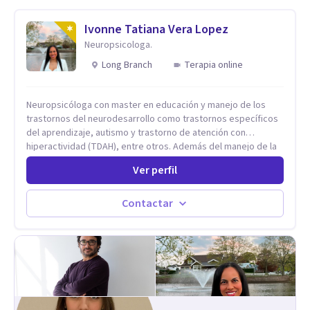
Ivonne Tatiana Vera Lopez
Neuropsicologa.
Long Branch
Terapia online
Neuropsicóloga con master en educación y manejo de los
trastornos del neurodesarrollo como trastornos específicos
del aprendizaje, autismo y trastorno de atención con
hiperactividad (TDAH), entre otros. Además del manejo de la
depresión, ansiedad y demás conflictos de la dimensión
Ver perfil
Psicológica. Más allá de dar herramientas o aplicar cualquier
tipo de terapia para mi lo más importante es el individuo,
trabajo no solo con mis pacientes sino con todo su entorno,
Contactar
núcleo familiar, social, académico. El arte de conocernos, de
conectar, de comprender que somos uno reflejo del otro, nos
permite entrar más profundo logrando la sanidad desde la
raíz llevándonos a crear nuevas conexiones cerebrales,
espirituales, emocionales y físicas. Cada proceso es
individual y cada situación por la que se consulta nunca será
un problema sino una oportunidad para volver a empezar