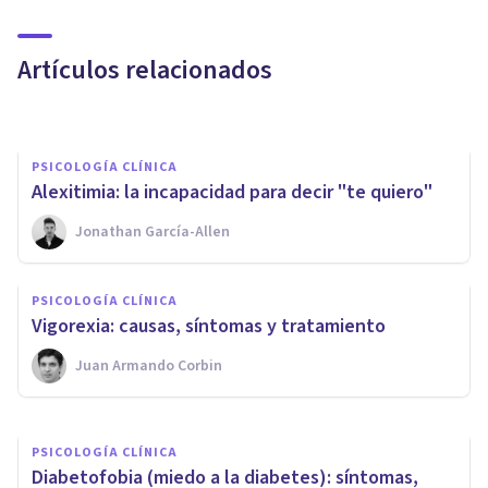
Trastorno Dismórfico Corporal:
causas, síntomas y tratamiento
Artículos relacionados
Juan Armando Corbin
PSICOLOGÍA CLÍNICA
Alexitimia: la incapacidad para decir "te quiero"
Jonathan García-Allen
PSICOLOGÍA CLÍNICA
​Alzheimer: causas, síntomas,
PSICOLOGÍA CLÍNICA
tratamiento y prevención
Vigorexia: causas, síntomas y tratamiento
Juan Armando Corbin
Oscar Castillero Mimenza
PSICOLOGÍA CLÍNICA
Diabetofobia (miedo a la diabetes): síntomas,