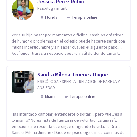
Jessica Perez Rubio
Psicologa infantil
Florida
Terapia online
Ver a tu hijo pasar por momentos difíciles, cambios drásticos
de humor o problemas en el colegio puede hacerte sentir con
mucha incertidumbre y sin saber cuál es el siguiente paso.
Aquí encontrarás un espacio seguro y cálido donde tanto tú
como tus hijos se sentirán realmente escuchados,
comprendidos y apoyados para recuperar la tranquilidad en
casa. Me especializo en guiar a familias a través de
Sandra Milena Jimenez Duque
herramientas prácticas y dinámicas adaptadas a la edad de
PSICÓLOGA EXPERTA - RELACION DE PAREJA Y
cada menor, dejando de lado las etiquetas y los tecnicismos.
ANSIEDAD
Mi forma de trabajar se centra en entender las emociones
que hay detrás del comportamiento, ayudándoles a
Miami
Terapia online
desarrollar la confianza necesaria para superar sus retos y
fortaleciendo la comunicación entre ustedes. Acompaño a
Has intentado cambiar, entenderte o soltar… pero vuelves a
niños y adolescentes que están lidiando con la ansiedad, la
lo mismo? No es falta de fuerza ni de voluntad. Es una raíz
timidez, la rebeldía o dificultades escolares, así como a
emocional no resuelta que sigue dirigiendo tu vida. La Dra.
padres que buscan orientación y pautas claras para educar
Sandra Milena Jiménez Duque es psicóloga clínica con más de
sin perder la paciencia ni el control. Si estás listo para dar el