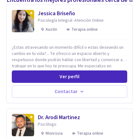
Jessica Briseño
Psicología Integral -Atención Online
Austin
Terapia online
¿Estas atravesando un momento difícil o estas deseando un
cambio en tu vida?... Te ofrezco un espacio abierto y
respetuoso donde podrás hablar con libertad y comenzar a
trabajar en lo que hoy te preocupa. Me especializo en
Trastornos de Ansiedad y a lo largo de mi experiencia
Ver perfil
profesional he acompañado a muchas Familias y Parejas con
distintas problemáticas como el manejo del estrés,
Autoestima, Gestión de la Ira, Depresión, Retos en la Crianza,
Contactar
Codependencia, Celos, entre otros. Cuento con más de 12
años de experiencia en el área de la Salud mental y he
trabajado en distintos contextos clínicos con niños,
Adolescentes y Adultos
Dr. Arodi Martinez
Psicólogo
Monrovia
Terapia online