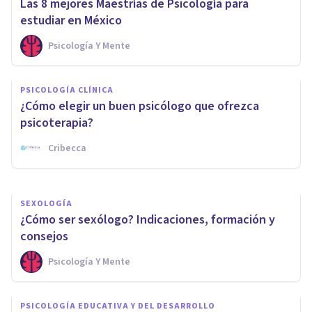
Las 8 mejores Maestrías de Psicología para
estudiar en México
Psicología Y Mente
PSICOLOGÍA CLÍNICA
PSICOLOGÍA CLÍNICA
Terapia de grupo: historia,
¿Cómo elegir un buen psicólogo que ofrezca
tipos y fases
psicoterapia?
Cribecca
Arturo Torres
SEXOLOGÍA
¿Cómo ser sexólogo? Indicaciones, formación y
consejos
Psicología Y Mente
PSICOLOGÍA EDUCATIVA Y DEL DESARROLLO