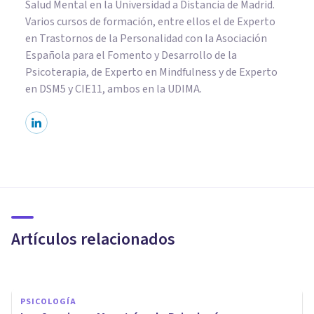
Salud Mental en la Universidad a Distancia de Madrid.
Varios cursos de formación, entre ellos el de Experto
en Trastornos de la Personalidad con la Asociación
Española para el Fomento y Desarrollo de la
Psicoterapia, de Experto en Mindfulness y de Experto
en DSM5 y CIE11, ambos en la UDIMA.
PSICOLOGÍA CLÍNICA
Descubre el Centro de
Psicología Mensalus con este
fotorreportaje
Artículos relacionados
Psicología Y Mente
PSICOLOGÍA