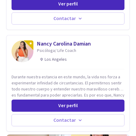
Ver perfil
perfeccionistas, liderazgo, problemas de sueño, depresión,
entre otras).
Contactar
Nancy Carolina Damian
Psicóloga/ Life Coach
Los Angeles
Durante nuestra estancia en este mundo, la vida nos forza a
experimentar infinidad de circuntancias. El permitirnos sentir
todo nuestro cuerpo y entender nuestro maravilloso cerebro,
es fundamental para poder apreciarlas. Es por eso que, Nancy
Damian esta dispuesta a brindarte una mano amiga atravez de
Ver perfil
herramientas fundamentales para crecer y fortalecer tu
mente, alma y SER. El cómo percibimos y manejamos
nuestros diarios sucesos es el detonator que nos lleva al
Contactar
resultado de efectos impactantes que se nos quedaran
memorables. Ayudar a otros seres humanos a disfrutar de la