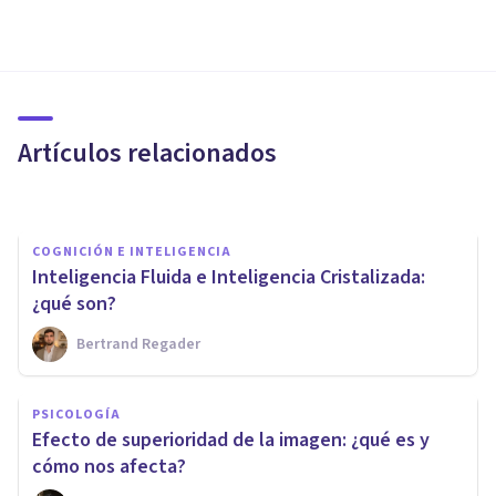
PSICOLOGÍA
Sobreaprendizaje: ¿qué es y
qué nos dice sobre la
memoria?
Artículos relacionados
Laura Ruiz Mitjana
COGNICIÓN E INTELIGENCIA
Inteligencia Fluida e Inteligencia Cristalizada:
¿qué son?
Bertrand Regader
PSICOLOGÍA EDUCATIVA Y DEL DESARROLLO
Psicología de la Educación y
PSICOLOGÍA
Psicología de la Instrucción:
Efecto de superioridad de la imagen: ¿qué es y
diferencias
cómo nos afecta?