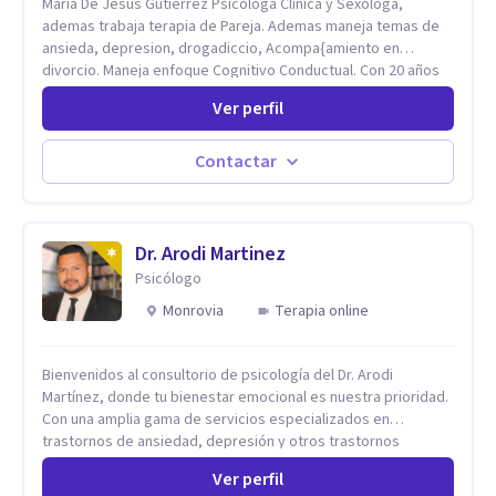
Maria De Jesus Gutierrez Psicologa Clinica y Sexologa,
ademas trabaja terapia de Pareja. Ademas maneja temas de
ansieda, depresion, drogadiccio, Acompa{amiento en
divorcio. Maneja enfoque Cognitivo Conductual. Con 20 años
de experiencia, constantemente capacitandose en las
Ver perfil
diferntes areas de la Salud Mental.
Contactar
Dr. Arodi Martinez
Psicólogo
Monrovia
Terapia online
Bienvenidos al consultorio de psicología del Dr. Arodi
Martínez, donde tu bienestar emocional es nuestra prioridad.
Con una amplia gama de servicios especializados en
trastornos de ansiedad, depresión y otros trastornos
emocionales, estamos dedicados a ofrecerte el mejor
Ver perfil
tratamiento para mejorar tu salud mental. En nuestro