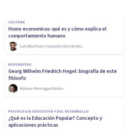
Grecia Guzmán Martínez
CULTURA
Homo economicus: qué es y cómo explica el
comportamiento humano
Luis Martínez-Casasola Hernández
CULTURA
Las 4 principales ramas de la
BIOGRAFÍAS
Antropología: cómo son y qué
Georg Wilhelm Friedrich Hegel: biografía de este
investigan
filósofo
Nahum Montagud Rubio
Grecia Guzmán Martínez
PSICOLOGÍA EDUCATIVA Y DEL DESARROLLO
¿Qué es la Educación Popular? Concepto y
aplicaciones prácticas