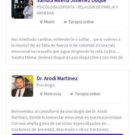
Sandra Milena Jimenez Duque
PSICÓLOGA EXPERTA - RELACION DE PAREJA Y
ANSIEDAD
Miami
Terapia online
Has intentado cambiar, entenderte o soltar… pero vuelves a
lo mismo? No es falta de fuerza ni de voluntad. Es una raíz
emocional no resuelta que sigue dirigiendo tu vida. La Dra.
Sandra Milena Jiménez Duque es psicóloga clínica con más de
10 años de experiencia, reconocida como una de las
profesionales más destacadas en el abordaje profundo de la
ansiedad, la baja autoestima, la dependencia emocional y los
Dr. Arodi Martinez
conflictos de pareja. Ha trabajado con pacientes en
Psicólogo
diferentes países, acompañando procesos complejos. Su
enfoque terapéutico se diferencia por una premisa clara: no
Monrovia
Terapia online
trabaja el síntoma, trabaja la raíz que lo origina. Su
metodología interviene en tres niveles: regulación del
Bienvenidos al consultorio de psicología del Dr. Arodi
sistema emocional, reprocesamiento de heridas de la
Martínez, donde tu bienestar emocional es nuestra prioridad.
infancia y reestructuración cognitiva profunda, permitiendo
Con una amplia gama de servicios especializados en
transformar patrones, emociones y decisiones desde su
trastornos de ansiedad, depresión y otros trastornos
origen. Si buscas un proceso superficial, este no es el lugar.