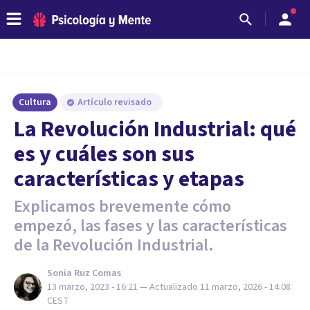
Cultura
Artículo revisado
La Revolución Industrial: qué
es y cuáles son sus
características y etapas
Explicamos brevemente cómo
empezó, las fases y las características
de la Revolución Industrial.
Sonia Ruz Comas
13 marzo, 2023 - 16:21
— Actualizado
11 marzo, 2026 - 14:08
CEST