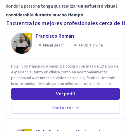
donde la persona tenga que realizar
un esfuerzo visual
considerable durante mucho tiempo
.
Encuentra los mejores profesionales cerca de ti
Francisco Román
Miami Beach
Terapia online
Hola ! Soy francisco Roman, psicólogo con mas de 20 años de
experiencia, tanto en clinica como en acompañamiento
psicosocial a victimas de violencia social y familiar. He tenido
la oportunidad de trabajar con niños adultos y familias en
todos los espacios y esto me ha dado un una variedad de
Ver perfil
aprendizajes que ahora pongo a tu disposicion. En la
actualidad puedo atenderte de manera presencial y/o virtual,
de lunes a sabado. el costo de cada sesión lo acordamos en
Contactar
el primer contacto