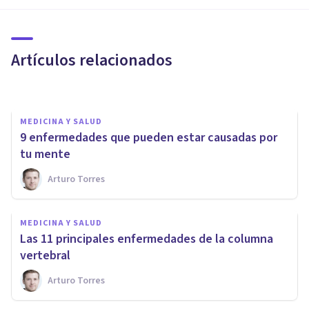
Paratonía: causas, síntomas y
tratamiento
Artículos relacionados
Andrés Carrillo
MEDICINA Y SALUD
​9 enfermedades que pueden estar causadas por
tu mente
Arturo Torres
MEDICINA Y SALUD
Sensibilización central:
MEDICINA Y SALUD
causas, y síntomas y
Las 11 principales enfermedades de la columna
enfermedades asociadas
vertebral
Arturo Torres
Samuel Antonio Sánchez Amador