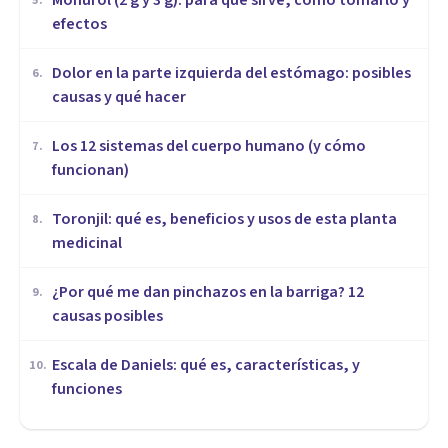
Monurol (2 g y 3 g): para qué sirve, cómo tomarlo y
5
.
efectos
Dolor en la parte izquierda del estómago: posibles
6
.
causas y qué hacer
Los 12 sistemas del cuerpo humano (y cómo
7
.
funcionan)
Toronjil: qué es, beneficios y usos de esta planta
8
.
medicinal
¿Por qué me dan pinchazos en la barriga? 12
9
.
causas posibles
Escala de Daniels: qué es, características, y
10
.
funciones
MEDICINA Y SALUD