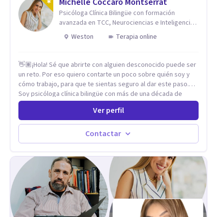
Michelle Coccaro Montserrat
Psicóloga Clínica Bilingüe con formación
avanzada en TCC, Neurociencias e Inteligencia
Emocional.
Weston
Terapia online
👋🏽¡Hola! Sé que abrirte con alguien desconocido puede ser
un reto. Por eso quiero contarte un poco sobre quién soy y
cómo trabajo, para que te sientas seguro al dar este paso.
Soy psicóloga clínica bilingüe con más de una década de
experiencia. He dictado conferencias, escrito artículos y
Ver perfil
ejercido como profesora universitaria. Un dato curioso: he
vivido en varios países y conozco de primera mano lo que
significa ser migrante, adaptarse a los cambios y empezar de
Contactar
nuevo.