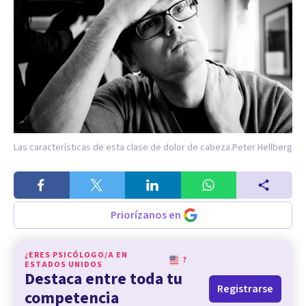
Las características de esta clase de dolor de cabeza.
Peter Hellberg
Priorízanos en
¿ERES PSICÓLOGO/A EN
?
ESTADOS UNIDOS
Destaca entre toda tu
Registrarse
competencia