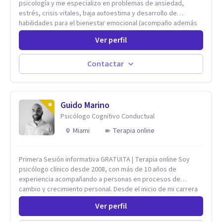
psicología y me especializo en problemas de ansiedad,
estrés, crisis vitales, baja autoestima y desarrollo de
habilidades para el bienestar emocional (acompaño además
problemáticas como la desregulación emocional, tendencias
Ver perfil
perfeccionistas, liderazgo, problemas de sueño, depresión,
entre otras).
Contactar
Guido Marino
Psicólogo Cognitivo Conductual
Miami
Terapia online
Primera Sesión informativa GRATUITA | Terapia online Soy
psicólogo clínico desde 2008, con más de 10 años de
experiencia acompañando a personas en procesos de
cambio y crecimiento personal. Desde el inicio de mi carrera
me dedico al ámbito clínico y, en paralelo, trabajé 8 años
Ver perfil
como docente universitario e integré proyectos de
investigación en psicología. Mi enfoque es cognitivo-