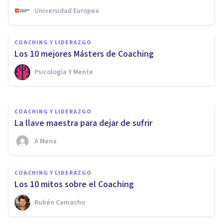
Universidad Europea
COACHING Y LIDERAZGO
5 falsas creencias sobre el
COACHING Y LIDERAZGO
coaching
​Los 10 mejores Másters de Coaching
Psicología Y Mente
D'arte Human And Business School
COACHING Y LIDERAZGO
La llave maestra para dejar de sufrir
A Mena
COACHING Y LIDERAZGO
Los 10 mitos sobre el Coaching
Rubén Camacho