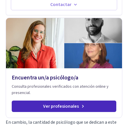
conductual e integrativo, lo que significa que utilizo técnicas
Contactar
respaldadas por la evidencia científica, adaptándolas a tus
necesidades para lograr avances reales y sostenibles. Me
especializo en: Ansiedad y depresión Crisis vitales y
procesos de desarrollo personal Autoconocimiento y
fortalecimiento de habilidades sociales
Encuentra un/a psicólogo/a
Consulta profesionales verificados con atención online y
presencial.
Ver profesionales
En cambio, la cantidad de psicólogo que se dedican a este