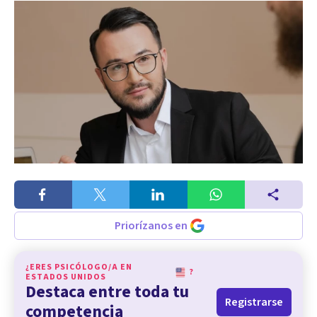
Priorízanos en
¿ERES PSICÓLOGO/A EN
?
ESTADOS UNIDOS
Destaca entre toda tu
Registrarse
competencia