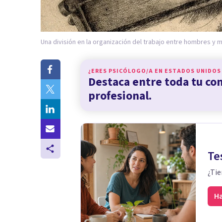
Una división en la organización del trabajo entre hombres y m
¿ERES PSICÓLOGO/A EN
ESTADOS UNIDOS
Destaca entre toda tu c
profesional.
Te
¿Tie
Ha