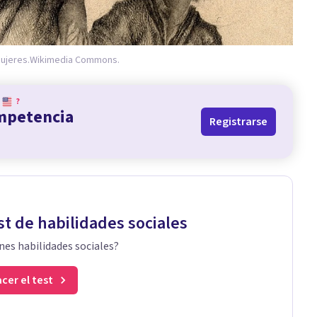
ujeres.
Wikimedia Commons.
?
ompetencia
Registrarse
st de habilidades sociales
nes habilidades sociales?
cer el test