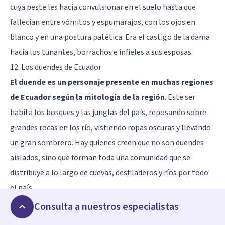
cuya peste les hacía convulsionar en el suelo hasta que
fallecían entre vómitos y espumarajos, con los ojos en
blanco y en una postura patética. Era el castigo de la dama
hacia los tunantes, borrachos e infieles a sus esposas.
12. Los duendes de Ecuador
El duende es un personaje presente en muchas regiones
de Ecuador según la mitología de la región
. Este ser
habita los bosques y las junglas del país, reposando sobre
grandes rocas en los río, vistiendo ropas oscuras y llevando
un gran sombrero. Hay quienes creen que no son duendes
aislados, sino que forman toda una comunidad que se
distribuye a lo largo de cuevas, desfiladeros y ríos por todo
el país.
Los duendes suelen enamorarse de jóvenes hermosas que
Consulta a nuestros especialistas
empieza a seguir. Trata de llamar su atención arrojando