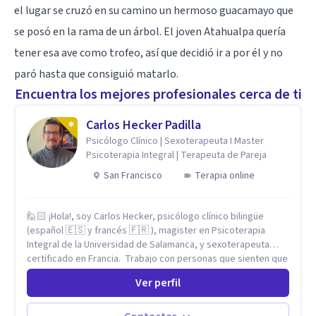
el lugar se cruzó en su camino un hermoso guacamayo que
se posó en la rama de un árbol. El joven Atahualpa quería
tener esa ave como trofeo, así que decidió ir a por él y no
paró hasta que consiguió matarlo.
Encuentra los mejores profesionales cerca de ti
Carlos Hecker Padilla
Psicólogo Clínico | Sexoterapeuta I Master
Psicoterapia Integral | Terapeuta de Pareja
San Francisco
Terapia online
🙋🏻 ¡Hola!, soy Carlos Hecker, psicólogo clínico bilingüe
(español 🇪🇸 y francés 🇫🇷 ), magister en Psicoterapia
Integral de la Universidad de Salamanca, y sexoterapeuta
certificado en Francia. Trabajo con personas que sienten que
algo en su vida dejó de calzar: ansiedad que se desborda,
Ver perfil
tristeza que no se va, duelos que se alargan, relaciones que
repiten el mismo patrón o preguntas en torno a la sexualidad
y la identidad que necesitan un espacio seguro para ser