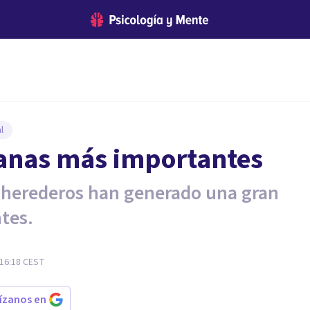
l
anas más importantes
 herederos han generado una gran
ntes.
 16:18
CEST
rízanos en