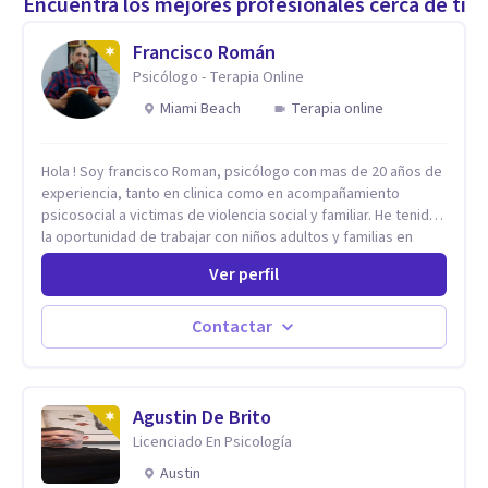
Encuentra los mejores profesionales cerca de ti
Francisco Román
Psicólogo - Terapia Online
Miami Beach
Terapia online
Hola ! Soy francisco Roman, psicólogo con mas de 20 años de
experiencia, tanto en clinica como en acompañamiento
psicosocial a victimas de violencia social y familiar. He tenido
la oportunidad de trabajar con niños adultos y familias en
todos los espacios y esto me ha dado un una variedad de
Ver perfil
aprendizajes que ahora pongo a tu disposicion. En la
actualidad puedo atenderte de manera presencial y/o virtual,
de lunes a sabado. el costo de cada sesión lo acordamos en
Contactar
el primer contacto
Agustin De Brito
Licenciado En Psicología
Austin