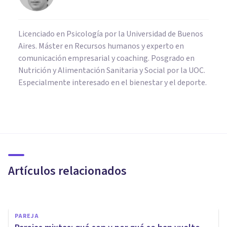
Licenciado en Psicología por la Universidad de Buenos
Aires. Máster en Recursos humanos y experto en
comunicación empresarial y coaching. Posgrado en
Nutrición y Alimentación Sanitaria y Social por la UOC.
Especialmente interesado en el bienestar y el deporte.
PAREJA
"Sindepi": un ingenioso
método femenino para atraer
a hombres de verdad
Artículos relacionados
Juan Armando Corbin
PAREJA