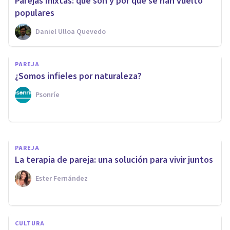
Parejas mixtas: qué son y por qué se han vuelto
populares
Daniel Ulloa Quevedo
PAREJA
Amor líquido: la
PAREJA
mercantilización del amor en
¿Somos infieles por naturaleza?
el siglo XXI
Psonríe
Xavier Molina
PAREJA
La terapia de pareja: una solución para vivir juntos
Ester Fernández
CULTURA