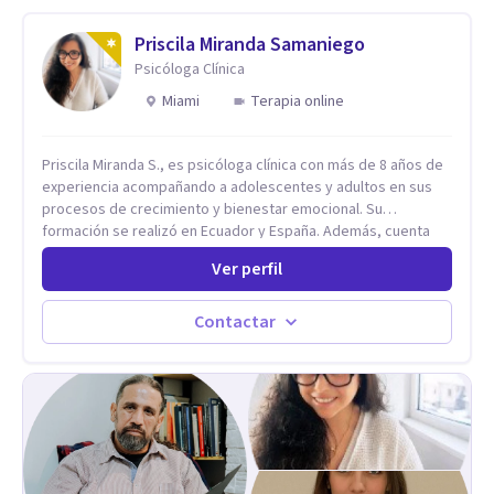
Priscila Miranda Samaniego
Psicóloga Clínica
Miami
Terapia online
Priscila Miranda S., es psicóloga clínica con más de 8 años de
experiencia acompañando a adolescentes y adultos en sus
procesos de crecimiento y bienestar emocional. Su
formación se realizó en Ecuador y España. Además, cuenta
con un Máster en Psicooncología (INEFOC) y diversos
Ver perfil
diplomados que respaldan su práctica profesional. Se
especializo en ansiedad, autoestima, dependencia
emocional, depresión, desarrollo personal, prevención del
Contactar
suicidio, crisis vitales y terapia de pareja, siempre con un
enfoque humano, ético y personalizado. Toda la atención es
100% online, lo que te permite: Recibir terapia desde la
comodidad y privacidad de tu propio espacio. Acceder a un
acompañamiento profesional sin importar en qué lugar te
encuentres.