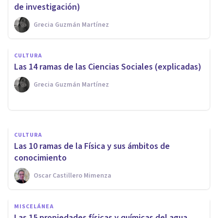
de investigación)
Grecia Guzmán Martínez
CULTURA
CULTURA
¿Qué son los experimentos
Las 14 ramas de las Ciencias Sociales (explicadas)
mentales? Usos y ejemplos
Grecia Guzmán Martínez
Grecia Guzmán Martínez
CULTURA
Las 10 ramas de la Física y sus ámbitos de
conocimiento
Oscar Castillero Mimenza
MISCELÁNEA
Las 15 propiedades físicas y químicas del agua