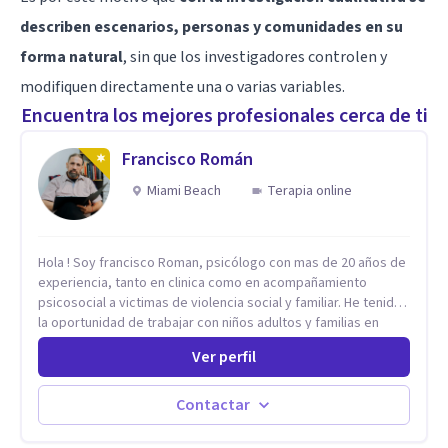
describen escenarios, personas y comunidades en su
forma natural
, sin que los investigadores controlen y
modifiquen directamente una o varias variables.
Encuentra los mejores profesionales cerca de ti
Francisco Román
Miami Beach
Terapia online
Hola ! Soy francisco Roman, psicólogo con mas de 20 años de
experiencia, tanto en clinica como en acompañamiento
psicosocial a victimas de violencia social y familiar. He tenido
la oportunidad de trabajar con niños adultos y familias en
todos los espacios y esto me ha dado un una variedad de
Ver perfil
aprendizajes que ahora pongo a tu disposicion. En la
actualidad puedo atenderte de manera presencial y/o virtual,
de lunes a sabado. el costo de cada sesión lo acordamos en
Contactar
el primer contacto