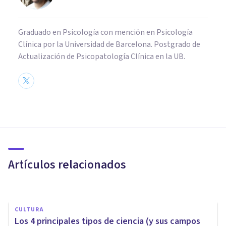
Graduado en Psicología con mención en Psicología
Clínica por la Universidad de Barcelona. Postgrado de
Actualización de Psicopatología Clínica en la UB.
CULTURA
Las 10 paradojas más
importantes (y su significado)
Artículos relacionados
Oscar Castillero Mimenza
CULTURA
Los 4 principales tipos de ciencia (y sus campos