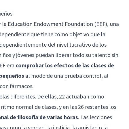
ueños
or la Education Endowment Foundation
(EEF), una
ndependiente que tiene como objetivo que la
ndependientemente del nivel lucrativo de los
 niños y jóvenes puedan liberar todo su talento sin
EEF era
comprobar los efectos de las clases de
s pequeños
al modo de una prueba control, al
 con fármacos.
uelas diferentes. De ellas, 22 actuaban como
 ritmo normal de clases, y en las 26 restantes los
nal de filosofía de varias horas
. Las lecciones
s como la verdad, la justicia, la amistad o la