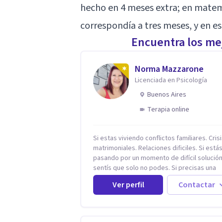
hecho en 4 meses extra; en matem
correspondía a tres meses, y en es
Encuentra los mej
Norma Mazzarone
Licenciada en Psicología
Buenos Aires
Terapia online
Si estas viviendo conflictos familiares. Cris
matrimoniales. Relaciones dificiles. Si está
pasando por un momento de difícil solución.
sentís que solo no podes. Si precisas una
escucha. Si consideras que estás bloquead
Ver perfil
Contactar
precisás comprensión. Si no logras definir
proyectos, objetivos, sueños, deseos. Si
pensás que lo que te pasa no es tan grave,
podría ayudar. Si estás en adicciones y tu