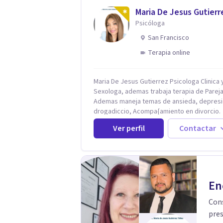
intención es hacer algo con lo que te está
Maria De Jesus Gutierr
pasando. No dudes en comunicarte a fin de
Psicóloga
comenzar a resolver la situación que está
generando esa angustia.
San Francisco
Terapia online
Maria De Jesus Gutierrez Psicologa Clinica y
Sexologa, ademas trabaja terapia de Pareja
Ademas maneja temas de ansieda, depresi
drogadiccio, Acompa{amiento en divorcio.
Maneja enfoque Cognitivo Conductual. Con 
Ver perfil
Contactar
años de experiencia, constantemente
capacitandose en las diferntes areas de la
Salud Mental.
En
Cons
pres