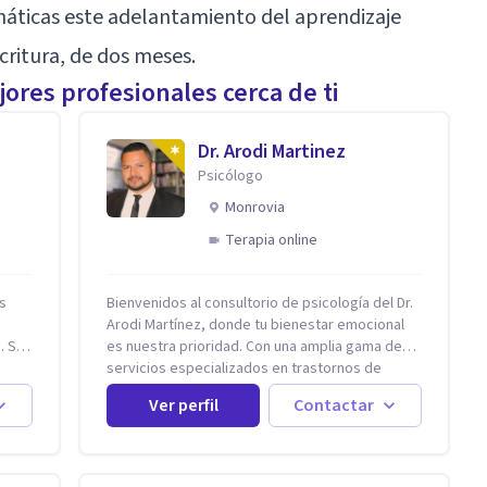
áticas este adelantamiento del aprendizaje
critura, de dos meses.
ores profesionales cerca de ti
Dr. Arodi Martinez
Psicólogo
Monrovia
Terapia online
is
Bienvenidos al consultorio de psicología del Dr.
s
Arodi Martínez, donde tu bienestar emocional
 Si
es nuestra prioridad. Con una amplia gama de
servicios especializados en trastornos de
o. Si
ansiedad, depresión y otros trastornos
Ver perfil
Contactar
emocionales, estamos dedicados a ofrecerte el
mejor tratamiento para mejorar tu salud mental.
 pero
En nuestro consultorio, ofrecemos una variedad
de terapias y tratamientos diseñados para