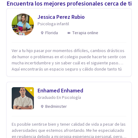
Encuentra los mejores profesionales cerca de ti
Jessica Perez Rubio
Psicologa infantil
Florida
Terapia online
Ver a tu hijo pasar por momentos difíciles, cambios drásticos
de humor o problemas en el colegio puede hacerte sentir con
mucha incertidumbre y sin saber cuál es el siguiente paso.
Aquí encontrarás un espacio seguro y cálido donde tanto tú
como tus hijos se sentirán realmente escuchados,
comprendidos y apoyados para recuperar la tranquilidad en
casa. Me especializo en guiar a familias a través de
Enhamed Enhamed
herramientas prácticas y dinámicas adaptadas a la edad de
Graduado En Psicología
cada menor, dejando de lado las etiquetas y los tecnicismos.
Mi forma de trabajar se centra en entender las emociones
Bedminster
que hay detrás del comportamiento, ayudándoles a
desarrollar la confianza necesaria para superar sus retos y
Es posible sentirse bien y tener calidad de vida a pesar de las
fortaleciendo la comunicación entre ustedes. Acompaño a
adversidades que estemos afrontando. Me he especializado
niños y adolescentes que están lidiando con la ansiedad, la
en resiliencia debido a mi propia experiencia personal, pero
timidez, la rebeldía o dificultades escolares, así como a