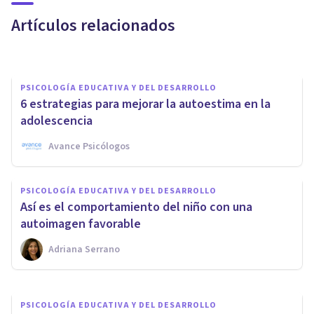
ayudar
Artículos relacionados
Isabel Rovira Salvador
PSICOLOGÍA EDUCATIVA Y DEL DESARROLLO
6 estrategias para mejorar la autoestima en la
adolescencia
Avance Psicólogos
PSICOLOGÍA EDUCATIVA Y DEL DESARROLLO
PSICOLOGÍA EDUCATIVA Y DEL DESARROLLO
Flirteo adolescente en tiempos
Así es el comportamiento del niño con una
de COVID
autoimagen favorable
Adriana Serrano
Vitaliza Psicología De La Salud
PSICOLOGÍA EDUCATIVA Y DEL DESARROLLO