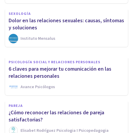
El estrés como respuesta al no
SEXOLOGÍA
estar disponible
Dolor en las relaciones sexuales: causas, síntomas
emocionalmente
y soluciones
Instituto Mensalus
Merche Moriana
PSICOLOGÍA SOCIAL Y RELACIONES PERSONALES
6 claves para mejorar tu comunicación en las
relaciones personales
Avance Psicólogos
PAREJA
¿Cómo reconocer las relaciones de pareja
satisfactorias?
Elisabet Rodríguez Psicologia I Psicopedagogia