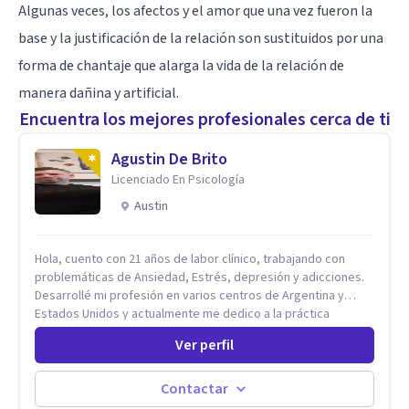
Algunas veces, los afectos y el amor que una vez fueron la
base y la justificación de la relación son sustituidos por
una
forma de chantaje
que alarga la vida de la relación de
manera dañina y artificial.
Encuentra los mejores profesionales cerca de ti
Agustin De Brito
Licenciado En Psicología
Austin
Hola, cuento con 21 años de labor clínico, trabajando con
problemáticas de Ansiedad, Estrés, depresión y adicciones.
Desarrollé mi profesión en varios centros de Argentina y
Estados Unidos y actualmente me dedico a la práctica
privada. Utilizo terapias cognitivas conductuales basadas en
Ver perfil
evidencia científica con comprobados resultados. Los
objetivos terapéuticos están centrados en brindar
herramientas concretas para el cambio, que permitan
Contactar
desarrollar nuevas habilidades y estrategias basadas en la