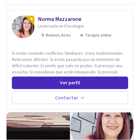
salud y calidad de vida.
Norma Mazzarone
Licenciada en Psicología
Buenos Aires
Terapia online
Si estas viviendo conflictos familiares. Crisis matrimoniales.
Relaciones dificiles. Si estás pasando por un momento de
difícil solución. Si sentís que solo no podes. Si precisas una
escucha. Si consideras que estás bloqueado. Si precisás
comprensión. Si no logras definir proyectos, objetivos,
Ver perfil
sueños, deseos. Si pensás que lo que te pasa no es tan
grave, pero podría ayudar. Si estás en adicciones y tu
intención es hacer algo con lo que te está pasando. No dudes
Contactar
en comunicarte a fin de comenzar a resolver la situación que
está generando esa angustia.