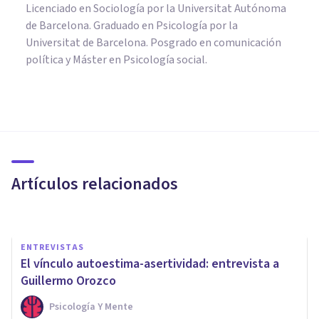
Licenciado en Sociología por la Universitat Autónoma
de Barcelona. Graduado en Psicología por la
Universitat de Barcelona. Posgrado en comunicación
política y Máster en Psicología social.
PSICOLOGÍA SOCIAL Y RELACIONES PERSONALES
¿Cómo ayudar a una persona
insegura? 6 claves para darle
apoyo
Artículos relacionados
Nahum Montagud Rubio
ENTREVISTAS
El vínculo autoestima-asertividad: entrevista a
Guillermo Orozco
Psicología Y Mente
PSICOLOGÍA SOCIAL Y RELACIONES PERSONALES